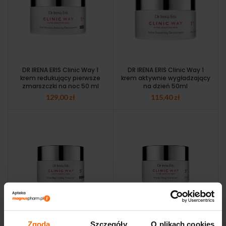
DR IRENA ERIS Clinic Way 1
DR IRENA ERIS Clinic Way 1
krem redukujący pierwsze
krem aktywnie wygładzający
zmarszczki na noc 50 ml
na dzień 50ml
129,00
zł
115,40
zł
DR IRENA ERIS CLINIC WAY
DR IRENA ERIS CLINIC WAY
DERMOKREM DO TWARZY I
DERMOKREM DO TWARZY I
Zgoda
Szczegóły
O plikach cookies