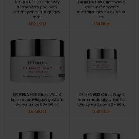
DR IRENA ERIS Clinic Way
DR IRENA ERIS Clinic way 2
dermokerm pod oczy
krem intensywnie
intensywnie liftingujący
rewitalizujący na dzień 50
15ml
ml
109,19
zł
134,00
zł
DR IRENA ERIS Clinic Way 4
DR IREN ERIS Clinic Way 4
krem poprawiający gęstość
krem modelujący kontur
skóry na noc 60+ 50 ml
twarzy na dzień 60+ 50ml
163,80
zł
158,80
zł