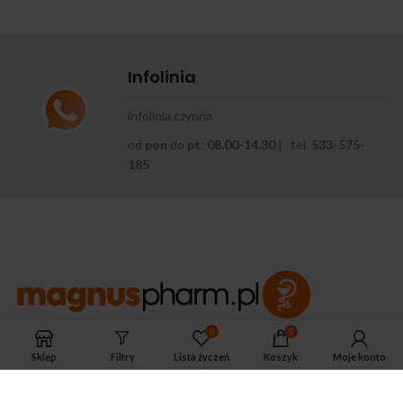
Infolinia
infolinia czynna
od
pon
do
pt
:
08.00-14.30
| tel.
533-575-
185
0
0
APTEKA MAGNUS PHARM
Sklep
Filtry
Lista życzeń
Koszyk
Moje konto
Jeśli potrzebujesz fachowej porady zadzwoń do naszego
farmaceuty.
Odpowie na wszystkie Twoje pytania pod numerem telefonu: