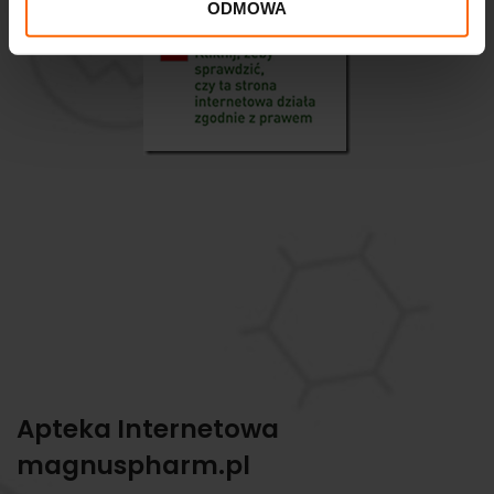
ODMOWA
Apteka Internetowa
magnuspharm.pl