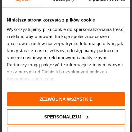
POD OCZY 70+ NA NOC
POD OCZY 70+ NA DZIEŃ
LIPIDOWE WYPEŁNIENIE
LIPIDOWE WYPEŁNIENIE
ZMARSZCZEK 50ML
ZMARSZCZEK 50ML
133,63
zł
163,80
zł
Niniejsza strona korzysta z plików cookie
Wykorzystujemy pliki cookie do spersonalizowania treści
i reklam, aby oferować funkcje społecznościowe i
analizować ruch w naszej witrynie. Informacje o tym, jak
korzystasz z naszej witryny, udostępniamy partnerom
społecznościowym, reklamowym i analitycznym.
Partnerzy mogą połączyć te informacje z innymi danymi
otrzymanymi od Ciebie lub uzyskanymi podczas
korzystania z ich usług.
DR IRENA ERIS CLINIC WAY 3
DR IRENA ERIS CLINIC WAY 2
KREM
DERMOKREM GŁĘBOKO
PRZECIWZMARSZCZKOWY
UJĘDRNIAJĄCY 40+ NA NOC
50+ NA DZIEŃ SPF15 50ML
50ML
ZEZWÓL NA WSZYSTKIE
148,90
zł
139,00
zł
SPERSONALIZUJ