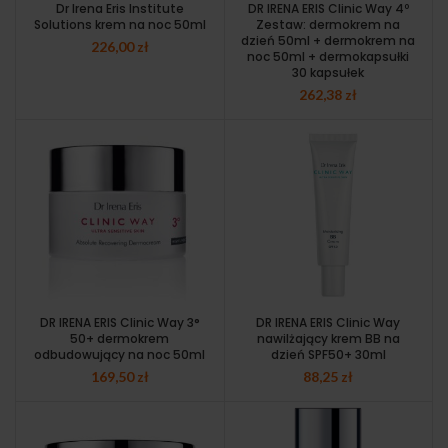
Dr Irena Eris Institute
DR IRENA ERIS Clinic Way 4º
Solutions krem na noc 50ml
Zestaw: dermokrem na
dzień 50ml + dermokrem na
226,00
zł
noc 50ml + dermokapsułki
30 kapsułek
262,38
zł
DR IRENA ERIS Clinic Way 3°
DR IRENA ERIS Clinic Way
50+ dermokrem
nawilżający krem BB na
odbudowujący na noc 50ml
dzień SPF50+ 30ml
169,50
zł
88,25
zł