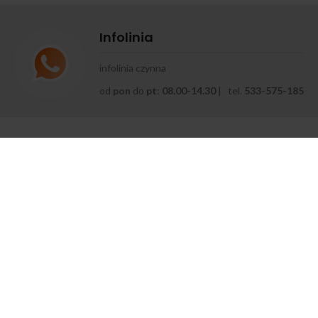
Infolinia
infolinia czynna
od
pon
do
pt
:
08.00-14.30
| tel.
533-575-185
OSTY
KONTO
 zrobić zastrzyk
Moje konto
mięśniowy?
Historia zamówień
zerwca 2024
Zapomniane hasło
yrodnienie stawu
Zmiana hasła
lanowego — jakie są
yczyny, objawy i jak leczyć
Zaloguj