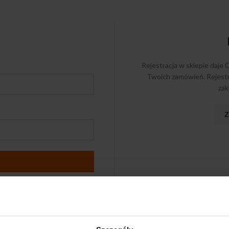
Rejestracja w sklepie daje C
Twoich zamówień. Rejestr
zak
Z
Zgubiłeś hasło?