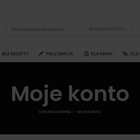
WYBIERZ KATEGORIĘ
BEZ RECEPTY
PIELĘGNACJA
DLA MAMY
DLA 
Moje konto
STRONA GŁÓWNA
MOJE KONTO