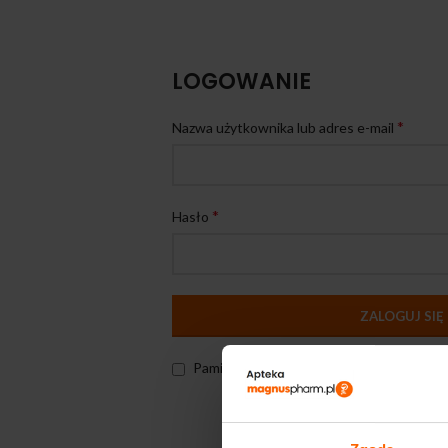
LOGOWANIE
*
Nazwa użytkownika lub adres e-mail
*
Hasło
ZALOGUJ SIĘ
Pamiętaj o mnie