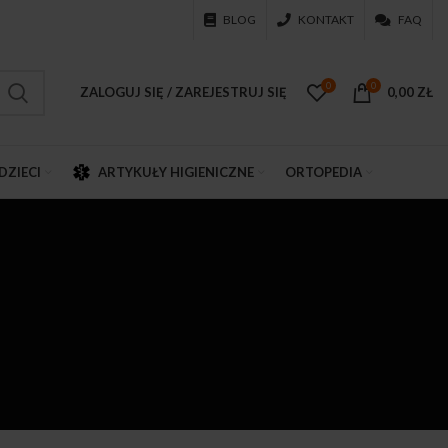
BLOG
KONTAKT
FAQ
0
0
ZALOGUJ SIĘ / ZAREJESTRUJ SIĘ
0,00
ZŁ
DZIECI
ARTYKUŁY HIGIENICZNE
ORTOPEDIA