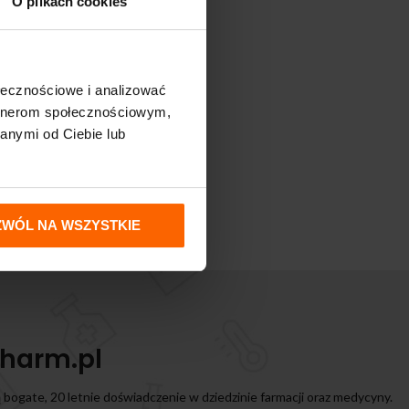
O plikach cookies
ołecznościowe i analizować
artnerom społecznościowym,
anymi od Ciebie lub
ZWÓL NA WSZYSTKIE
harm.pl
ą bogate, 20 letnie doświadczenie w dziedzinie farmacji oraz medycyny.