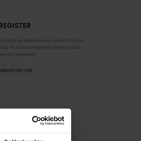
REGISTER
i dostęp do śledzenia przesyłki oraz historii
acja nie jest obowiązkowa. Możesz zrobić
upy bez rejestracji.
AREJESTRUJ SIĘ