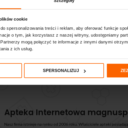
Szczegóły
 plików cookie
do spersonalizowania treści i reklam, aby oferować funkcje sp
ormacje o tym, jak korzystasz z naszej witryny, udostępniamy p
Partnerzy mogą połączyć te informacje z innymi danymi otrzym
nia z ich usług.
SPERSONALIZUJ
ZE
Apteka Internetowa magnusp
Nasz firma istnieje na rynku od 2006 roku. Właściciele apteki posiadaj