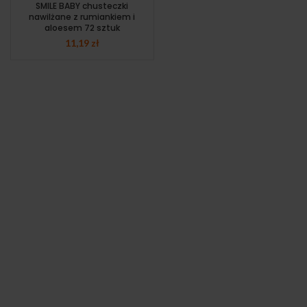
SMILE BABY chusteczki
nawilżane z rumiankiem i
aloesem 72 sztuk
11,19
zł