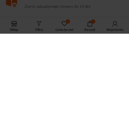
Zwrot zakupionego towaru do 14 dni
0
0
Sklep
Filtry
Lista życzeń
Koszyk
Moje konto
Infolinia
infolinia czynna
od
pon
do
pt
:
08.00-14.30
| tel.
533-575-
185