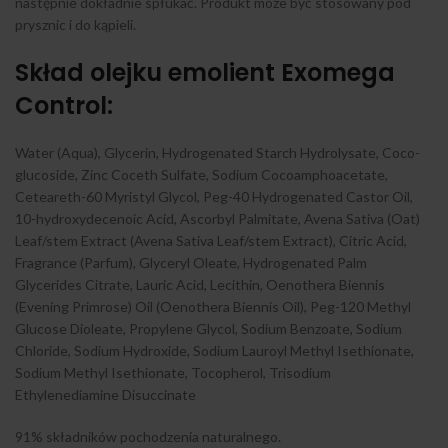
następnie dokładnie spłukać. Produkt może być stosowany pod
prysznic i do kąpieli.
Skład olejku emolient Exomega
Control:
Water (Aqua), Glycerin, Hydrogenated Starch Hydrolysate, Coco-
glucoside, Zinc Coceth Sulfate, Sodium Cocoamphoacetate,
Ceteareth-60 Myristyl Glycol, Peg-40 Hydrogenated Castor Oil,
10-hydroxydecenoic Acid, Ascorbyl Palmitate, Avena Sativa (Oat)
Leaf/stem Extract (Avena Sativa Leaf/stem Extract), Citric Acid,
Fragrance (Parfum), Glyceryl Oleate, Hydrogenated Palm
Glycerides Citrate, Lauric Acid, Lecithin, Oenothera Biennis
(Evening Primrose) Oil (Oenothera Biennis Oil), Peg-120 Methyl
Glucose Dioleate, Propylene Glycol, Sodium Benzoate, Sodium
Chloride, Sodium Hydroxide, Sodium Lauroyl Methyl Isethionate,
Sodium Methyl Isethionate, Tocopherol, Trisodium
Ethylenediamine Disuccinate
91% składników pochodzenia naturalnego.