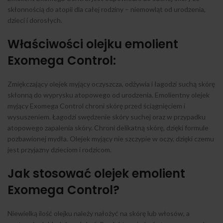
skłonnością do atopii dla całej rodziny – niemowląt od urodzenia,
dzieci i dorosłych.
Właściwości olejku emolient
Exomega Control:
Zmiękczający olejek myjący oczyszcza, odżywia i łagodzi suchą skórę
skłonną do wyprysku atopowego od urodzenia. Emolientny olejek
myjący Exomega Control chroni skórę przed ściągnięciem i
wysuszeniem. Łagodzi swędzenie skóry suchej oraz w przypadku
atopowego zapalenia skóry. Chroni delikatną skórę, dzięki formule
pozbawionej mydła. Olejek myjący nie szczypie w oczy, dzięki czemu
jest przyjazny dzieciom i rodzicom.
Jak stosować olejek emolient
Exomega Control?
Niewielką ilość olejku należy nałożyć na skórę lub włosów, a