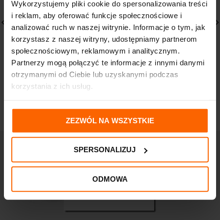
Wykorzystujemy pliki cookie do spersonalizowania treści
i reklam, aby oferować funkcje społecznościowe i
analizować ruch w naszej witrynie. Informacje o tym, jak
korzystasz z naszej witryny, udostępniamy partnerom
EMOTOPIC Emulsja do
LA ROCHE POSAY LIPIKAR
kąpieli MED+ do
GEL LAVANT żel myjący
społecznościowym, reklamowym i analitycznym.
codziennego
400ml
Partnerzy mogą połączyć te informacje z innymi danymi
stosowania 200 ml
62,49
zł
otrzymanymi od Ciebie lub uzyskanymi podczas
Emotopic
korzystania z ich usług.
39,99
zł
ZEZWÓL NA WSZYSTKIE
SPERSONALIZUJ
ODMOWA