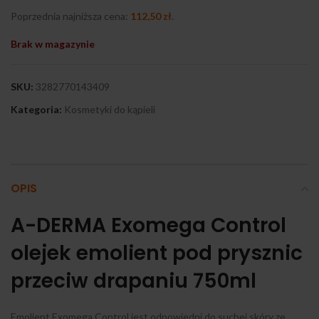
Poprzednia najniższa cena:
112,50
zł
.
Brak w magazynie
SKU:
3282770143409
Kategoria:
Kosmetyki do kąpieli
OPIS
A-DERMA Exomega Control
olejek emolient pod prysznic
przeciw drapaniu 750ml
Emolient Exomega Control jest odpowiedni do suchej skóry ze