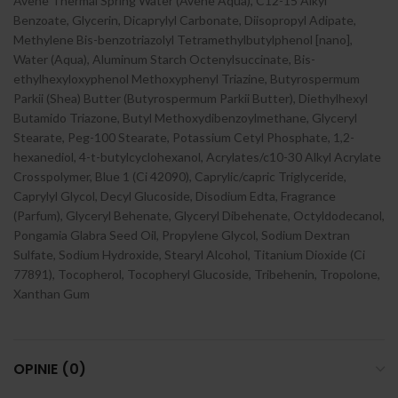
Avene Thermal Spring Water (Avene Aqua), C12-15 Alkyl
Benzoate, Glycerin, Dicaprylyl Carbonate, Diisopropyl Adipate,
Methylene Bis-benzotriazolyl Tetramethylbutylphenol [nano],
Water (Aqua), Aluminum Starch Octenylsuccinate, Bis-
ethylhexyloxyphenol Methoxyphenyl Triazine, Butyrospermum
Parkii (Shea) Butter (Butyrospermum Parkii Butter), Diethylhexyl
Butamido Triazone, Butyl Methoxydibenzoylmethane, Glyceryl
Stearate, Peg-100 Stearate, Potassium Cetyl Phosphate, 1,2-
hexanediol, 4-t-butylcyclohexanol, Acrylates/c10-30 Alkyl Acrylate
Crosspolymer, Blue 1 (Ci 42090), Caprylic/capric Triglyceride,
Caprylyl Glycol, Decyl Glucoside, Disodium Edta, Fragrance
(Parfum), Glyceryl Behenate, Glyceryl Dibehenate, Octyldodecanol,
Pongamia Glabra Seed Oil, Propylene Glycol, Sodium Dextran
Sulfate, Sodium Hydroxide, Stearyl Alcohol, Titanium Dioxide (Ci
77891), Tocopherol, Tocopheryl Glucoside, Tribehenin, Tropolone,
Xanthan Gum
OPINIE (0)