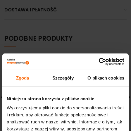
DOSTAWA I PŁATNOŚĆ
PODOBNE PRODUKTY
Zgoda
Szczegóły
O plikach cookies
Niniejsza strona korzysta z plików cookie
Wykorzystujemy pliki cookie do spersonalizowania treści
IWOSTIN PURRITIN
Bioderma Atoderm
i reklam, aby oferować funkcje społecznościowe i
MATUJĄCA EMULSJA
Xereane Łagodzący
analizować ruch w naszej witrynie. Informacje o tym, jak
ZWĘŻAJĄCA PORY
Balsam 150ml
korzystasz z naszej witryny, udostępniamy partnerom
47,49
zł
42,20
zł