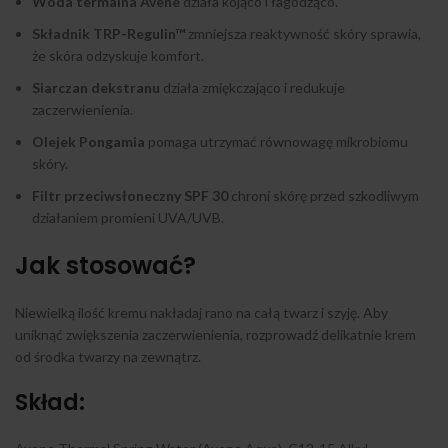
Woda termalna Avene
działa kojąco i łagodząco.
Składnik TRP-Regulin™
zmniejsza reaktywność skóry sprawia,
że skóra odzyskuje komfort.
Siarczan dekstranu
działa zmiękczająco i redukuje
zaczerwienienia.
Olejek Pongamia
pomaga utrzymać równowagę mikrobiomu
skóry.
Filtr przeciwsłoneczny SPF 30
chroni skórę przed szkodliwym
działaniem promieni UVA/UVB.
Jak stosować?
Niewielką ilość kremu nakładaj rano na całą twarz i szyję. Aby
uniknąć zwiększenia zaczerwienienia, rozprowadź delikatnie krem
od środka twarzy na zewnątrz.
Skład: