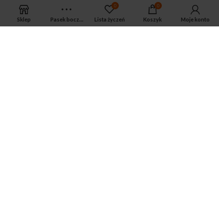
0
0
Sklep
Pasek boczny
Lista życzeń
Koszyk
Moje konto
APTEKA MAGNUS PHARM
Jeśli potrzebujesz fachowej porady zadzwoń do naszego
farmaceuty.
Odpowie na wszystkie Twoje pytania pod numerem telefonu:
ul. Mikołaja Kopernika 38, Łódź, 90-552
Tel.: 533-575-185
biuro@magnuspharm.pl
OSTATNIE POSTY
Jak zrobić zastrzyk domięśniowy?
3 czerwca 2024
Zwyrodnienie stawu kolanowego — jakie są
przyczyny, objawy i jak leczyć
3 czerwca 2024