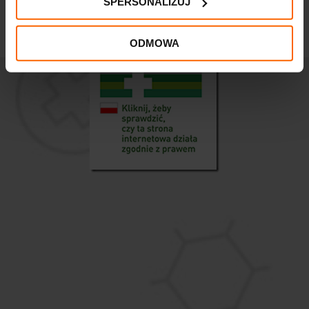
SPERSONALIZUJ
50ml
55,70
zł
ODMOWA