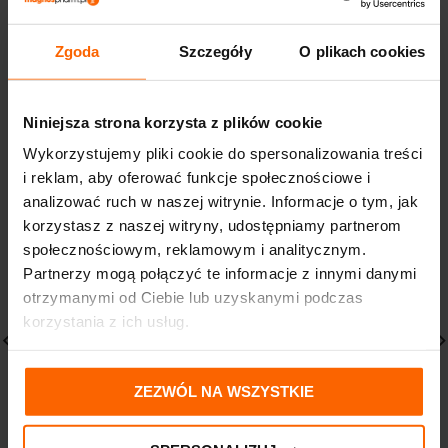
DOSTAWA I PŁATNOŚĆ
Zgoda
Szczegóły
O plikach cookies
Niniejsza strona korzysta z plików cookie
PODOBNE PRODUKTY
Wykorzystujemy pliki cookie do spersonalizowania treści
i reklam, aby oferować funkcje społecznościowe i
analizować ruch w naszej witrynie. Informacje o tym, jak
korzystasz z naszej witryny, udostępniamy partnerom
społecznościowym, reklamowym i analitycznym.
Partnerzy mogą połączyć te informacje z innymi danymi
otrzymanymi od Ciebie lub uzyskanymi podczas
korzystania z ich usług.
IWOSTIN PURRITIN
PHARMACERIS G Dermo-
ZEZWÓL NA WSZYSTKIE
MATUJĄCA EMULSJA
aktywny krem o
ZWĘŻAJĄCA PORY
wielowymiarowej
regeneracji i nawilżeniu
47,49
zł