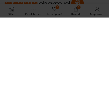
0
0
Sklep
Pasek boczny
Lista życzeń
Koszyk
Moje konto
APTEKA MAGNUS PHARM
Jeśli potrzebujesz fachowej porady zadzwoń do naszego
farmaceuty.
Odpowie na wszystkie Twoje pytania pod numerem telefonu:
ul. Mikołaja Kopernika 38, Łódź, 90-552
Tel.: 533-575-185
biuro@magnuspharm.pl
OSTATNIE POSTY
Jak zrobić zastrzyk domięśniowy?
3 czerwca 2024
Zwyrodnienie stawu kolanowego — jakie są
przyczyny, objawy i jak leczyć