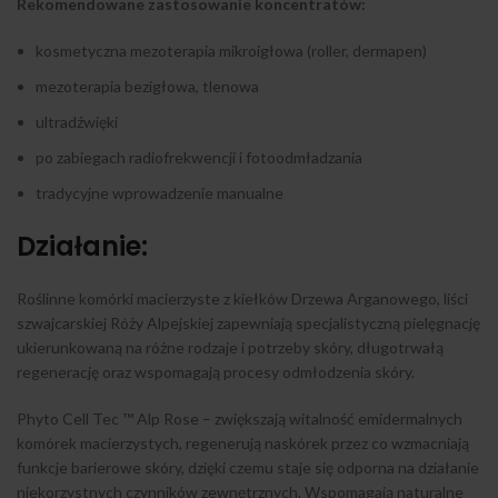
Rekomendowane zastosowanie koncentratów:
kosmetyczna mezoterapia mikroigłowa (roller, dermapen)
mezoterapia bezigłowa, tlenowa
ultradźwięki
po zabiegach radiofrekwencji i fotoodmładzania
tradycyjne wprowadzenie manualne
Działanie:
Roślinne komórki macierzyste z kiełków Drzewa Arganowego, liści
szwajcarskiej Róży Alpejskiej zapewniają specjalistyczną pielęgnację
ukierunkowaną na różne rodzaje i potrzeby skóry, długotrwałą
regenerację oraz wspomagają procesy odmłodzenia skóry.
Phyto Cell Tec ™ Alp Rose – zwiększają witalność emidermalnych
komórek macierzystych, regenerują naskórek przez co wzmacniają
funkcje barierowe skóry, dzięki czemu staje się odporna na działanie
niekorzystnych czynników zewnętrznych. Wspomagają naturalne