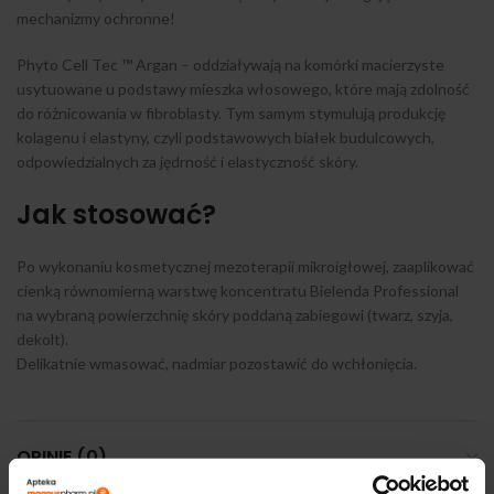
mechanizmy ochronne!
Phyto Cell Tec ™ Argan – oddziaływają na komórki macierzyste
usytuowane u podstawy mieszka włosowego, które mają zdolność
do różnicowania w fibroblasty. Tym samym stymulują produkcję
kolagenu i elastyny, czyli podstawowych białek budulcowych,
odpowiedzialnych za jędrność i elastyczność skóry.
Jak stosować?
Po wykonaniu kosmetycznej mezoterapii mikroigłowej, zaaplikować
cienką równomierną warstwę koncentratu Bielenda Professional
na wybraną powierzchnię skóry poddaną zabiegowi (twarz, szyja,
dekolt).
Delikatnie wmasować, nadmiar pozostawić do wchłonięcia.
OPINIE (0)