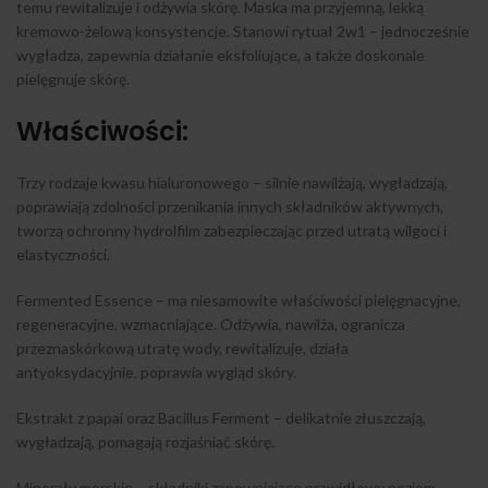
temu rewitalizuje i odżywia skórę. Maska ma przyjemną, lekką
kremowo-żelową konsystencje. Stanowi rytuał 2w1 – jednocześnie
wygładza, zapewnia działanie eksfoliujące, a także doskonale
pielęgnuje skórę.
Właściwości:
Trzy rodzaje kwasu hialuronowego – silnie nawilżają, wygładzają,
poprawiają zdolności przenikania innych składników aktywnych,
tworzą ochronny hydrolfilm zabezpieczając przed utratą wilgoci i
elastyczności.
Fermented Essence – ma niesamowite właściwości pielęgnacyjne,
regeneracyjne, wzmacniające. Odżywia, nawilża, ogranicza
przeznaskórkową utratę wody, rewitalizuje, działa
antyoksydacyjnie, poprawia wygląd skóry.
Ekstrakt z papai oraz Bacillus Ferment – delikatnie złuszczają,
wygładzają, pomagają rozjaśniać skórę.
Minerały morskie – składniki zapewniające prawidłowy poziom