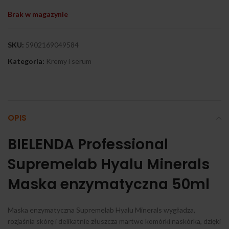
Brak w magazynie
SKU:
5902169049584
Kategoria:
Kremy i serum
OPIS
BIELENDA Professional
Supremelab Hyalu Minerals
Maska enzymatyczna 50ml
Maska enzymatyczna Supremelab Hyalu Minerals wygładza,
rozjaśnia skórę i delikatnie złuszcza martwe komórki naskórka, dzięki