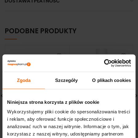
DOSTAWA I PŁATNOŚĆ
PODOBNE PRODUKTY
Zgoda
Szczegóły
O plikach cookies
Niniejsza strona korzysta z plików cookie
VICHY Neovadiol
BIODERMA Sebium Night
Wykorzystujemy pliki cookie do spersonalizowania treści
Ujędrniający Krem na
Peel delikatny peeling
i reklam, aby oferować funkcje społecznościowe i
Dzień Przywracający
dermatologiczny 40ml
Gęstość 50 ml skóra
analizować ruch w naszej witrynie. Informacje o tym, jak
104,50
zł
normalna i mieszana
korzystasz z naszej witryny, udostępniamy partnerom