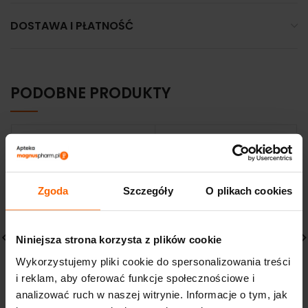
DOSTAWA I PŁATNOŚĆ
PODOBNE PRODUKTY
Zgoda
Szczegóły
O plikach cookies
Niniejsza strona korzysta z plików cookie
Wykorzystujemy pliki cookie do spersonalizowania treści
La Roche Posay Hyalu
TOŁPA GREEN
i reklam, aby oferować funkcje społecznościowe i
B5 serum nawilżające
NAWILŻAJĄCY KREM
30 ml
ŁAGODZĄCY 50ML
analizować ruch w naszej witrynie. Informacje o tym, jak
267,63
zł
24,75
zł