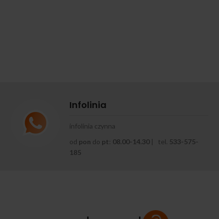
Infolinia
infolinia czynna
od
pon
do
pt
:
08.00-14.30
| tel.
533-575-
185