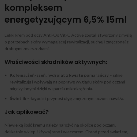
kompleksem
energetyzującym 6,5% 15ml
Lekki krem pod oczy Anti-Ox Vit-C Active został stworzony z myślą
o potrzebach skóry wymagającej rewitalizacji, suchej i zmęczonej z
drobnymi zmarszczkami.
Właściwości składników aktywnych:
Kofeina, żeń-szeń, hydrolat z kwiatu pomarańczy
– silnie
rewitalizują i wpływają na poprawę wyglądu skóry pod oczami
między innymi dzięki wsparciu mikrokrążenia.
Świetlik
– łagodzi i przynosi ulgę zmęczonym oczom, nawilża.
Jak aplikować?
Niewielką ilość kremu należy nałożyć na okolice pod oczami,
delikatnie wklep. Używaj rano i wieczorem. Chroń przed światłem,