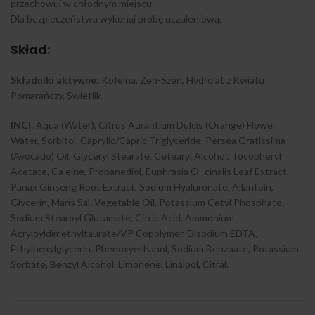
przechowuj w chłodnym miejscu.
Dla bezpieczeństwa wykonaj próbę uczuleniową.
Skład:
Składniki aktywne:
Kofeina, Żeń-Szeń, Hydrolat z Kwiatu
Pomarańczy, Świetlik
INCI
: Aqua (Water), Citrus Aurantium Dulcis (Orange) Flower
Water, Sorbitol, Caprylic/Capric Triglyceride, Persea Gratissima
(Avocado) Oil, Glyceryl Stearate, Cetearyl Alcohol, Tocopheryl
Acetate, Ca eine, Propanediol, Euphrasia O -cinalis Leaf Extract,
Panax Ginseng Root Extract, Sodium Hyaluronate, Allantoin,
Glycerin, Maris Sal, Vegetable Oil, Potassium Cetyl Phosphate,
Sodium Stearoyl Glutamate, Citric Acid, Ammonium
Acryloyldimethyltaurate/VP Copolymer, Disodium EDTA,
Ethylhexylglycerin, Phenoxyethanol, Sodium Benzoate, Potassium
Sorbate, Benzyl Alcohol, Limonene, Linalool, Citral.