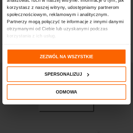
analizować ruch w naszej witrynie. Informacje o tym, jak
suchej skóry 50ml
Dzień Przywracający
korzystasz z naszej witryny, udostępniamy partnerom
Gęstość 50 ml skóra
145,60
zł
społecznościowym, reklamowym i analitycznym.
normalna i mieszana
Partnerzy mogą połączyć te informacje z innymi danymi
173,70
zł
otrzymanymi od Ciebie lub uzyskanymi podczas
korzystania z ich usług.
ZEZWÓL NA WSZYSTKIE
SPERSONALIZUJ
ODMOWA