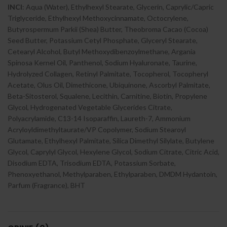
INCI
: Aqua (Water), Ethylhexyl Stearate, Glycerin, Caprylic/Capric
Triglyceride, Ethylhexyl Methoxycinnamate, Octocrylene,
Butyrospermum Parkii (Shea) Butter, Theobroma Cacao (Cocoa)
Seed Butter, Potassium Cetyl Phosphate, Glyceryl Stearate,
Cetearyl Alcohol, Butyl Methoxydibenzoylmethane, Argania
Spinosa Kernel Oil, Panthenol, Sodium Hyaluronate, Taurine,
Hydrolyzed Collagen, Retinyl Palmitate, Tocopherol, Tocopheryl
Acetate, Olus Oil, Dimethicone, Ubiquinone, Ascorbyl Palmitate,
Beta-Sitosterol, Squalene, Lecithin, Carnitine, Biotin, Propylene
Glycol, Hydrogenated Vegetable Glycerides Citrate,
Polyacrylamide, C13-14 Isoparaffin, Laureth-7, Ammonium
Acryloyldimethyltaurate/VP Copolymer, Sodium Stearoyl
Glutamate, Ethylhexyl Palmitate, Silica Dimethyl Silylate, Butylene
Glycol, Caprylyl Glycol, Hexylene Glycol, Sodium Citrate, Citric Acid,
Disodium EDTA, Trisodium EDTA, Potassium Sorbate,
Phenoxyethanol, Methylparaben, Ethylparaben, DMDM Hydantoin,
Parfum (Fragrance), BHT