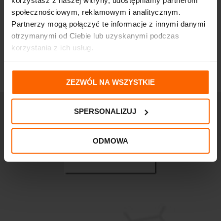
korzystasz z naszej witryny, udostępniamy partnerom
aloesem SPF50+ 100ml
ZWĘŻAJĄCA PORY
społecznościowym, reklamowym i analitycznym.
68,20
zł
47,49
zł
Partnerzy mogą połączyć te informacje z innymi danymi
otrzymanymi od Ciebie lub uzyskanymi podczas
korzystania z ich usług.
ZEZWÓL NA WSZYSTKIE
SPERSONALIZUJ
ODMOWA