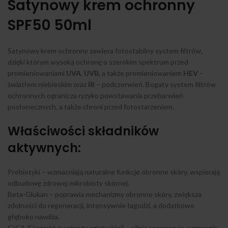
Satynowy krem ochronny
SPF50 50ml
Satynowy krem ochronny zawiera fotostabilny system filtrów,
dzięki którym wysoką ochronę o szerokim spektrum przed
promieniowaniami
UVA
,
UVB
, a także promieniowaniem
HEV
–
światłem niebieskim oraz
IR
– podczerwień. Bogaty system filtrów
ochronnych ogranicza ryzyko powstawania przebarwień
posłonecznych, a także chroni przed fotostarzeniem.
Właściwości składników
aktywnych:
Prebiotyki – wzmacniają naturalne funkcje obronne skóry, wspierają
odbudowę zdrowej mikrobioty skórnej.
Beta-Glukan – poprawia mechanizmy obronne skóry, zwiększa
zdolności do regeneracji, intensywnie łagodzi, a dodatkowo
głęboko nawilża.
CICA (Ekstrakt z wąkroty azjatyckiej) – silnie regeneruje, wzmacnia