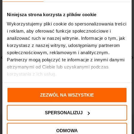
Niniejsza strona korzysta z plików cookie
Wykorzystujemy pliki cookie do spersonalizowania treści
i reklam, aby oferować funkcje społecznościowe i
analizować ruch w naszej witrynie. Informacje o tym, jak
korzystasz z naszej witryny, udostępniamy partnerom
społecznościowym, reklamowym i analitycznym.
Partnerzy mogą połączyć te informacje z innymi danymi
otrzymanymi od Ciebie lub uzyskanymi podczas
PHARMACERIS G Dermo-
NATURA SIBERICA Men
korzystania z ich usług.
aktywny krem o
pianka-maska do
wielowymiarowej
golenia 2w1 150ml
regeneracji i nawilżeniu
30,31
zł
50ml
ZEZWÓL NA WSZYSTKIE
55,70
zł
SPERSONALIZUJ
ODMOWA