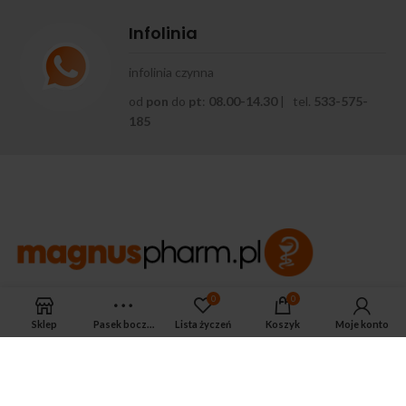
Infolinia
infolinia czynna
od
pon
do
pt
:
08.00-14.30
| tel.
533-575-
185
0
0
APTEKA MAGNUS PHARM
Jeśli potrzebujesz fachowej porady zadzwoń do naszego
Sklep
Pasek boczny
Lista życzeń
Koszyk
Moje konto
farmaceuty.
Odpowie na wszystkie Twoje pytania pod numerem telefonu:
ul. Mikołaja Kopernika 38, Łódź, 90-552