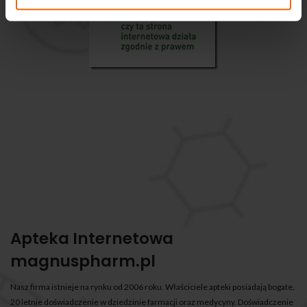
Apteka Internetowa
magnuspharm.pl
Nasz firma istnieje na rynku od 2006 roku. Właściciele apteki posiadają bogate,
20 letnie doświadczenie w dziedzinie farmacji oraz medycyny. Doświadczenie