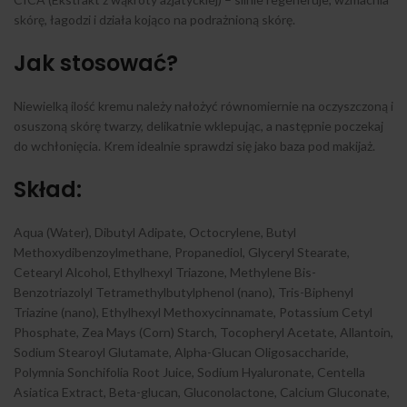
skórę, łagodzi i działa kojąco na podrażnioną skórę.
Jak stosować?
Niewielką ilość kremu należy nałożyć równomiernie na oczyszczoną i
osuszoną skórę twarzy, delikatnie wklepując, a następnie poczekaj
do wchłonięcia. Krem idealnie sprawdzi się jako baza pod makijaż.
Skład:
Aqua (Water), Dibutyl Adipate, Octocrylene, Butyl
Methoxydibenzoylmethane, Propanediol, Glyceryl Stearate,
Cetearyl Alcohol, Ethylhexyl Triazone, Methylene Bis-
Benzotriazolyl Tetramethylbutylphenol (nano), Tris-Biphenyl
Triazine (nano), Ethylhexyl Methoxycinnamate, Potassium Cetyl
Phosphate, Zea Mays (Corn) Starch, Tocopheryl Acetate, Allantoin,
Sodium Stearoyl Glutamate, Alpha-Glucan Oligosaccharide,
Polymnia Sonchifolia Root Juice, Sodium Hyaluronate, Centella
Asiatica Extract, Beta-glucan, Gluconolactone, Calcium Gluconate,