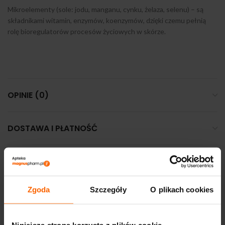
Mikroelementy (sole: jodu, manganu, cynku, żelaza, selenu) – są
składnikami witamin, enzymów, koenzymów, dzięki czemu pełnią
rolę bioregulatorów procesów życiowych w skórze.
OPINIE (0)
DOSTAWA I PŁATNOŚĆ
PODOBNE PRODUKTY
Zgoda
Szczegóły
O plikach cookies
Niniejsza strona korzysta z plików cookie