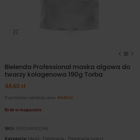
Kliknij, aby powiększyć
Bielenda Professional maska algowa do
twarzy kolagenowa 190g Torba
44,60
zł
Poprzednia najniższa cena:
44,60
zł
.
Brak w magazynie
SKU:
5902169011246
Kategorie:
Maski
,
Pielęgnacja
,
Pielęgnacja twarzy