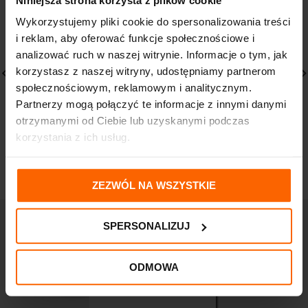
Wykorzystujemy pliki cookie do spersonalizowania treści
i reklam, aby oferować funkcje społecznościowe i
analizować ruch w naszej witrynie. Informacje o tym, jak
korzystasz z naszej witryny, udostępniamy partnerom
społecznościowym, reklamowym i analitycznym.
Partnerzy mogą połączyć te informacje z innymi danymi
LA ROCHE LIPIKAR
VICHY DERCOS SZAMPON
SYNDET AP+KREM atopia
PRZECIWŁUPIEŻOWY
otrzymanymi od Ciebie lub uzyskanymi podczas
skóry twarzy i ciała 200
w.tłuste 390ml
korzystania z ich usług.
ML
125,00
zł
81,50
zł
ZEZWÓL NA WSZYSTKIE
SPERSONALIZUJ
ODMOWA