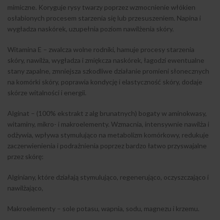
mimiczne. Koryguje rysy twarzy poprzez wzmocnienie włókien
osłabionych procesem starzenia się lub przesuszeniem. Napina i
wygładza naskórek, uzupełnia poziom nawilżenia skóry.
Witamina E – zwalcza wolne rodniki, hamuje procesy starzenia
skóry, nawilża, wygładza i zmiękcza naskórek, łagodzi ewentualne
stany zapalne, zmniejsza szkodliwe działanie promieni słonecznych
na komórki skóry, poprawia kondycję i elastyczność skóry, dodaje
skórze witalności i energii.
Alginat – (100% ekstrakt z alg brunatnych) bogaty w aminokwasy,
witaminy, mikro- i makroelementy. Wzmacnia, intensywnie nawilża i
odżywia, wpływa stymulująco na metabolizm komórkowy, redukuje
zaczerwienienia i podrażnienia poprzez bardzo łatwo przyswajalne
przez skórę:
Alginiany, które działają stymulująco, regenerująco, oczyszczająco i
nawilżająco,
Makroelementy – sole potasu, wapnia, sodu, magnezu i krzemu.