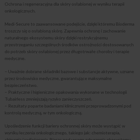
Ochrona i regeneracyjna dla skóry osłabionej w wyniku terapii
onkologicznych.
Medi-Secure to zaawansowane podejście, dzięki któremu Bioderma
troszczy się o osłabioną skórę. Zapewnia ochronę i zachowanie
naturalnego ekosystemu skóry dzięki restrykcyjnemu
przestrzeganiu szczególnych środków ostrożności dostosowanych
do potrzeb skóry osłabionej przez długotrwałe choroby i terapie
medyczne.
– Uważnie dobrane składniki bazowe i substancje aktywne, uznane
przez środowisko medyczne, gwarantujące maksymalne
bezpieczeństwo.
– Praktyczne i higieniczne opakowania wykonane w technologii
Tubairless zmniejszają ryzyko zanieczyszczeń.
– Rezultaty poparte badaniami klinicznymi przeprowadzonymi pod
kontrolą medyczną, w tym onkologiczną.
Upośledzenie funkcji bariery ochronnej skóry może wystąpić w
wyniku leczenia onkologicznego, takiego jak: chemioterapia,
chirurgia i radioterapia. Biorąc pod uwagę zaburzenia ekosystemu