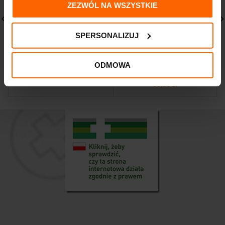
ZEZWÓL NA WSZYSTKIE
SPERSONALIZUJ
CeraVe L’Oreal
PHARMACERIS M
Oczyszczający Żel do
FOLIACTI KREM
Mycia 473 ml
ZAPOBIEGAJĄCY
ODMOWA
ROZSTĘPOM
93,70
zł
53,80
zł