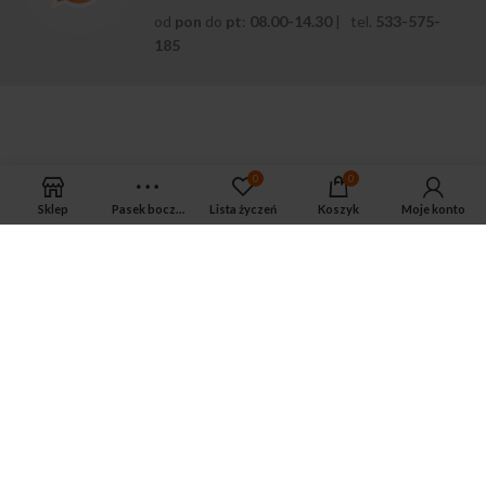
od
pon
do
pt
:
08.00-14.30
| tel.
533-575-
185
0
0
Sklep
Pasek boczny
Lista życzeń
Koszyk
Moje konto
APTEKA MAGNUS PHARM
Jeśli potrzebujesz fachowej porady zadzwoń do naszego
farmaceuty.
Odpowie na wszystkie Twoje pytania pod numerem telefonu:
ul. Mikołaja Kopernika 38, Łódź, 90-552
Tel.: 533-575-185
biuro@magnuspharm.pl