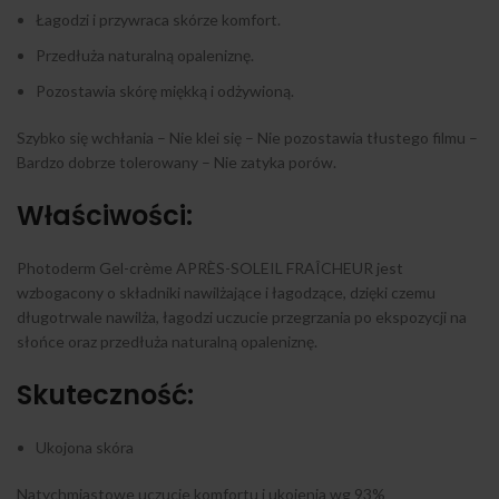
Łagodzi i przywraca skórze komfort.
Przedłuża naturalną opaleniznę.
Pozostawia skórę miękką i odżywioną.
Szybko się wchłania – Nie klei się – Nie pozostawia tłustego filmu –
Bardzo dobrze tolerowany – Nie zatyka porów.
Właściwości:
Photoderm Gel-crème APRÈS-SOLEIL FRAÎCHEUR jest
wzbogacony o składniki nawilżające i łagodzące, dzięki czemu
długotrwale nawilża, łagodzi uczucie przegrzania po ekspozycji na
słońce oraz przedłuża naturalną opaleniznę.
Skuteczność:
Ukojona skóra
Natychmiastowe uczucie komfortu i ukojenia wg 93%