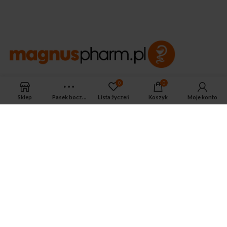
APTEKA MAGNUS PHARM
0
0
Jeśli potrzebujesz fachowej porady zadzwoń do naszego
Sklep
Pasek boczny
Lista życzeń
Koszyk
Moje konto
farmaceuty.
Odpowie na wszystkie Twoje pytania pod numerem telefonu:
ul. Mikołaja Kopernika 38, Łódź, 90-552
Tel.: 533-575-185
biuro@magnuspharm.pl
OSTATNIE POSTY
Jak zrobić zastrzyk domięśniowy?
3 czerwca 2024