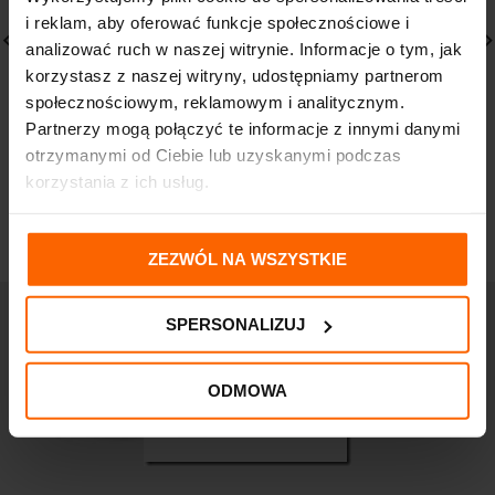
i reklam, aby oferować funkcje społecznościowe i
analizować ruch w naszej witrynie. Informacje o tym, jak
korzystasz z naszej witryny, udostępniamy partnerom
BIELENDA Bikini Ice Cold
PHARMACERIS S
społecznościowym, reklamowym i analitycznym.
mgiełka chłodząca po
BEZPIECZNY KREM DLA
Partnerzy mogą połączyć te informacje z innymi danymi
opalaniu 150ml
DZIECI SPF50 50M
otrzymanymi od Ciebie lub uzyskanymi podczas
18,13
zł
61,24
zł
korzystania z ich usług.
ZEZWÓL NA WSZYSTKIE
SPERSONALIZUJ
ODMOWA