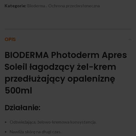
Kategorie:
Bioderma
,
Ochrona przeciwsłoneczna
OPIS
BIODERMA Photoderm Apres
Soleil łagodzący żel-krem
przedłużający opaleniznę
500ml
Działanie:
Odświeżająca, żelowo-kremowa konsystencja.
Nawilża skórę na długi czas.