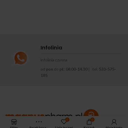
Infolinia
infolinia czynna
od
pon
do
pt
:
08.00-14.30
| tel.
533-575-
185
0
0
Sklep
Pasek boczny
Lista życzeń
Koszyk
Moje konto