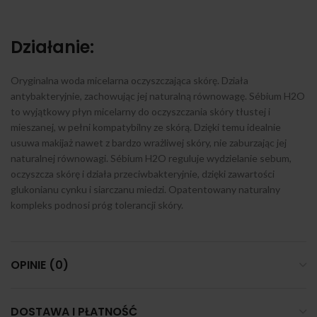
Działanie:
Oryginalna woda micelarna oczyszczająca skórę. Działa
antybakteryjnie, zachowując jej naturalną równowagę. Sébium H2O
to wyjątkowy płyn micelarny do oczyszczania skóry tłustej i
mieszanej, w pełni kompatybilny ze skórą. Dzięki temu idealnie
usuwa makijaż nawet z bardzo wrażliwej skóry, nie zaburzając jej
naturalnej równowagi. Sébium H2O reguluje wydzielanie sebum,
oczyszcza skórę i działa przeciwbakteryjnie, dzięki zawartości
glukonianu cynku i siarczanu miedzi. Opatentowany naturalny
kompleks podnosi próg tolerancji skóry.
OPINIE (0)
DOSTAWA I PŁATNOŚĆ