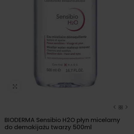
Kliknij, aby powiększyć
BIODERMA Sensibio H2O płyn micelarny
do demakijażu twarzy 500ml