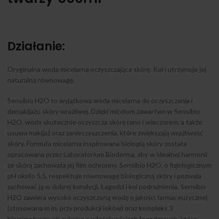
Działanie:
Oryginalna woda micelarna oczyszczająca skórę. Koi i utrzymuje jej
naturalną równowagę.
Sensibio H2O to wyjątkowa woda micelarna do oczyszczania i
demakijażu skóry wrażliwej. Dzięki micelom zawartym w Sensibio
H2O, woda skutecznie oczyszcza skórę rano i wieczorem, a także
usuwa makijaż oraz zanieczyszczenia, które zwiększają wrażliwość
skóry. Formuła micelarna inspirowana biologią skóry została
opracowana przez Laboratorium Bioderma, aby w idealnej harmonii
ze skórą zachowała jej film ochronny. Sensibio H2O, o fizjologicznym
pH około 5,5, respektuje równowagę biologiczną skóry i pozwala
zachować ją w dobrej kondycji. Łagodzi i koi podrażnienia. Sensibio
H2O zawiera wysoko oczyszczoną wodę o jakości farmaceutycznej
(stosowana m.in. przy produkcji leków) oraz kompleks 3
biomimetycznych cukrów o właściwościach łagodzących, które