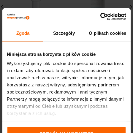
IWOSTIN CAPILLIN SERUM
LA ROCHE POSAY LIPIKAR
PRZECIZM. NA NACZYNKA
BALSAM AP+M atopia
40ML.
skóry twarzy i ciała 400
Zgoda
Szczegóły
O plikach cookies
ML
46,24
zł
150,75
zł
Niniejsza strona korzysta z plików cookie
Wykorzystujemy pliki cookie do spersonalizowania treści
i reklam, aby oferować funkcje społecznościowe i
analizować ruch w naszej witrynie. Informacje o tym, jak
korzystasz z naszej witryny, udostępniamy partnerom
społecznościowym, reklamowym i analitycznym.
Partnerzy mogą połączyć te informacje z innymi danymi
otrzymanymi od Ciebie lub uzyskanymi podczas
korzystania z ich usług.