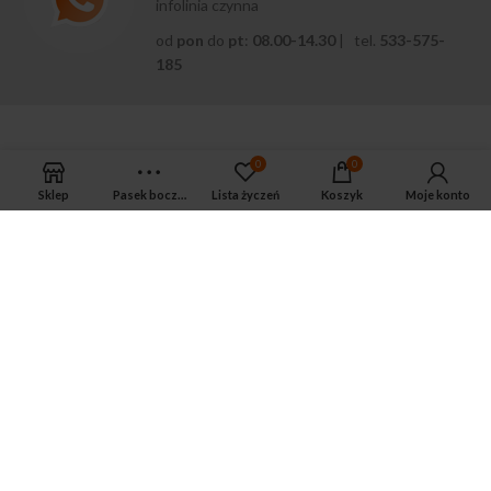
infolinia czynna
od
pon
do
pt
:
08.00-14.30
| tel.
533-575-
185
0
0
Sklep
Pasek boczny
Lista życzeń
Koszyk
Moje konto
APTEKA MAGNUS PHARM
Jeśli potrzebujesz fachowej porady zadzwoń do naszego
farmaceuty.
Odpowie na wszystkie Twoje pytania pod numerem telefonu:
ul. Mikołaja Kopernika 38, Łódź, 90-552
Tel.: 533-575-185
biuro@magnuspharm.pl