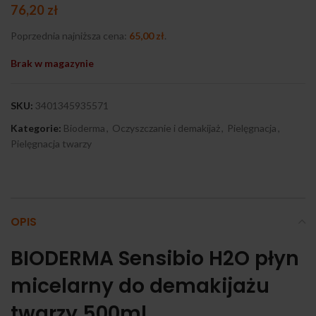
76,20
zł
Poprzednia najniższa cena:
65,00
zł
.
Brak w magazynie
SKU:
3401345935571
Kategorie:
Bioderma
,
Oczyszczanie i demakijaż
,
Pielęgnacja
,
Pielęgnacja twarzy
OPIS
BIODERMA Sensibio H2O płyn
micelarny do demakijażu
twarzy 500ml