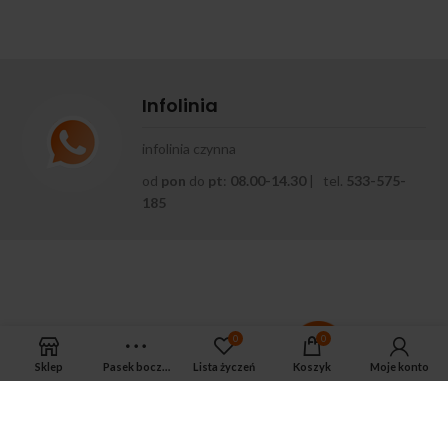
Infolinia
infolinia czynna
od
pon
do
pt
:
08.00-14.30
| tel.
533-575-
185
0
0
Sklep
Pasek boczny
Lista życzeń
Koszyk
Moje konto
APTEKA MAGNUS PHARM
Jeśli potrzebujesz fachowej porady zadzwoń do naszego
farmaceuty.