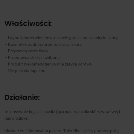
Właściwości:
– Łagodzi zaczerwienienia, uczucie gorąca oraz napięcie skóry.
– Kosmetyk podnosi próg tolerancji skóry.
– Przywraca cerze blask.
– Pozostawia skórę nawilżoną.
– Produkt niekomedogenny (nie zatyka porów).
– Nie posiada zapachu.
Działanie:
Intensywnie kojąca i nawilżająca maseczka dla skóry wrażliwej i
nadwrażliwej.
Maska Sensibio zawiera patent Toleridine, który podnosi próg