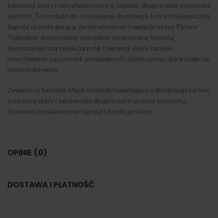
tolerancji skóry i natychmiastowo ją łagodzi, długotrwale przywraca
komfort. To produkt do stosowania doraźnego, który błyskawicznie
łagodzi uczucie gorąca, zaczerwienienie i napięcie skóry. Patent
Toleridine, wzmocniony specjalnie opracowaną formułą
dermatologiczną zwiększa próg tolerancji skóry, hamuje
powstawanie cząsteczek prozapalnych, dzięki czemu skóra staje się
mniej reaktywna.
Zawarte w Sensibio Mask składniki nawilżające odbudowują barierę
ochronną skóry i zapewniają długotrwałe uczucie komfortu.
Enoxolon błyskawicznie łagodzi i zmiękcza skórę.
OPINIE (0)
DOSTAWA I PŁATNOŚĆ