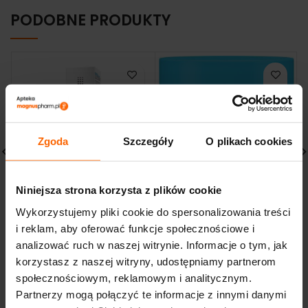
PODOBNE PRODUKTY
Zgoda
Szczegóły
O plikach cookies
Niniejsza strona korzysta z plików cookie
IWOSTIN HYDRO
CeraVe SA L’Oreal
SENSITIA AKTYWATOR
Wygładzający Balsam
Wykorzystujemy pliki cookie do spersonalizowania treści
NAWILŻENIA 50 ML
340g
i reklam, aby oferować funkcje społecznościowe i
46,24
zł
106,80
zł
analizować ruch w naszej witrynie. Informacje o tym, jak
korzystasz z naszej witryny, udostępniamy partnerom
społecznościowym, reklamowym i analitycznym.
Partnerzy mogą połączyć te informacje z innymi danymi