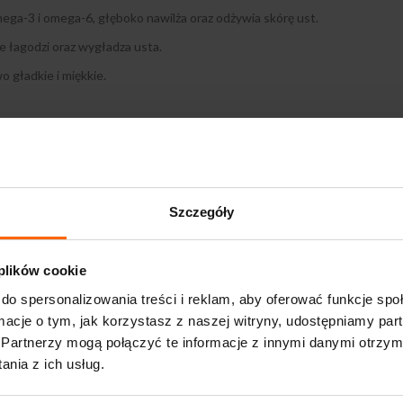
ga-3 i omega-6, głęboko nawilża oraz odżywia skórę ust.
e łagodzi oraz wygładza usta.
o gładkie i miękkie.
ebne. Powtarzać aplikację w wypadku długotrwałego oddziaływania szko
Szczegóły
iglyceride, Jojoba Esters, Ozokerite, Cera Alba, Polybutene, Ricinus Com
rol/Lanosterol Esters, Dimethicone, Lanolin Alcohol, Phenoxyethanol, Sa
 plików cookie
do spersonalizowania treści i reklam, aby oferować funkcje sp
ormacje o tym, jak korzystasz z naszej witryny, udostępniamy p
Partnerzy mogą połączyć te informacje z innymi danymi otrzym
nia z ich usług.