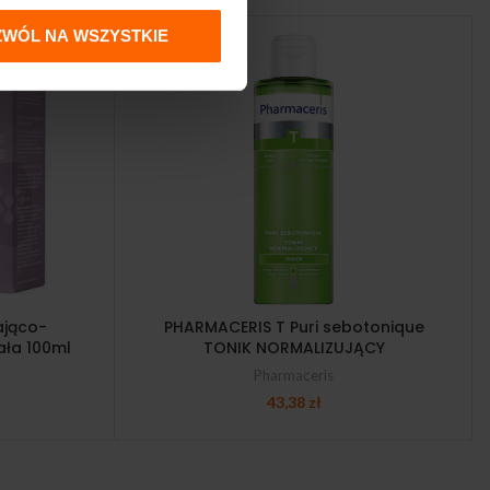
ZWÓL NA WSZYSTKIE
ająco-
PHARMACERIS T Puri sebotonique
ała 100ml
TONIK NORMALIZUJĄCY
Pharmaceris
43,38
zł