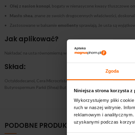
Olej z nasion konopi
, bogaty w nienasycone kwasy tłuszczowe ome
Masło shea
, znane ze swoich drogocennych właściwości, doskonal
Zastosowane w balsamie
emolienty
sprawiają, że usta są wyjątkow
Jak aplikować?
Nakładać na usta równomierną warstwę tak często, jak jest to potrz
Skład:
Zgoda
Octyldodecanol, Cera Microcristallina, Petrolatum, Caprylic/Capric Tr
Butyrospermum Parkii (Shea) Butter, Vanillin, Aroma, C10-30 Choleste
Niniejsza strona korzysta z
Wykorzystujemy pliki cookie 
ruch w naszej witrynie. Inf
reklamowym i analitycznym. 
uzyskanymi podczas korzysta
PODOBNE PRODUKTY