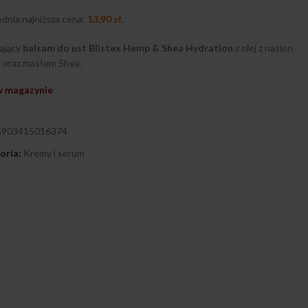
dnia najniższa cena:
13,90
zł
.
ający
balsam do ust Blistex Hemp & Shea Hydration
z olej z nasion
 oraz masłem Shea.
w magazynie
5903415016374
oria:
Kremy i serum