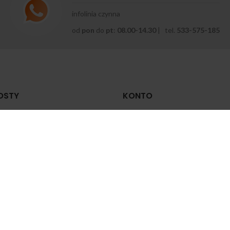
infolinia czynna
od
pon
do
pt
:
08.00-14.30
| tel.
533-575-185
OSTY
KONTO
 zrobić zastrzyk
Moje konto
mięśniowy?
Historia zamówień
zerwca 2024
Zapomniane hasło
yrodnienie stawu
Zmiana hasła
lanowego — jakie są
yczyny, objawy i jak leczyć
Zaloguj
zerwca 2024