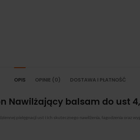
OPIS
OPINIE (0)
DOSTAWA I PŁATNOŚĆ
n Nawilżający balsam do ust 4
ennej pielęgnacji ust i ich skutecznego nawilżenia, łagodzenia oraz wy