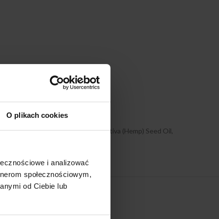
dliwych czynników zewnętrznych.
O plikach cookies
munis (Castor) Seed Oil, Cannabis Sativa (Hemp) Seed Oil,
ccharin, Sorbic Acid.
ołecznościowe i analizować
artnerom społecznościowym,
anymi od Ciebie lub