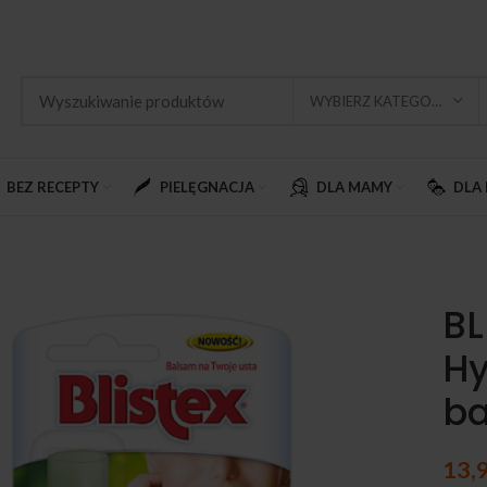
WYBIERZ KATEGORIĘ
BEZ RECEPTY
PIELĘGNACJA
DLA MAMY
DLA 
BL
Hy
ba
13,