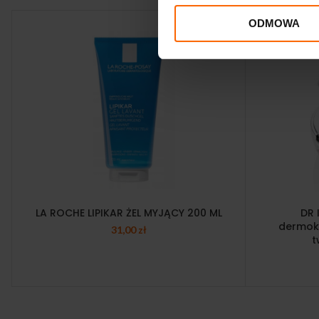
ODMOWA
LA ROCHE LIPIKAR ŻEL MYJĄCY 200 ML
DR 
dermoka
31,00
zł
t