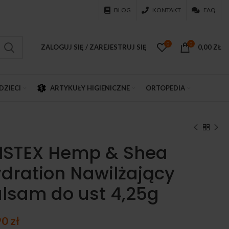
BLOG
KONTAKT
FAQ
0
0
ZALOGUJ SIĘ / ZAREJESTRUJ SIĘ
0,00
ZŁ
DZIECI
ARTYKUŁY HIGIENICZNE
ORTOPEDIA
ISTEX Hemp & Shea
dration Nawilżający
lsam do ust 4,25g
90
zł