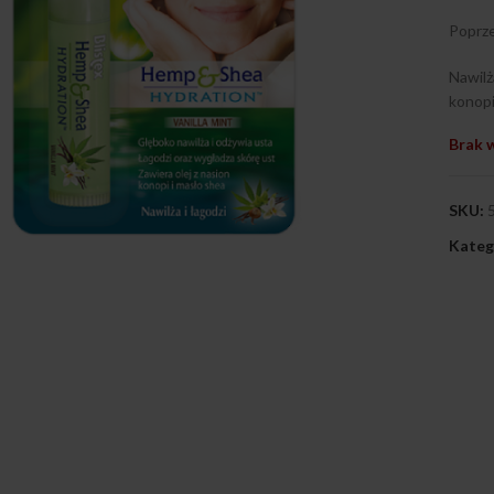
Poprze
Nawilż
konopi
Brak 
SKU:
Kateg
ij, aby powiększyć