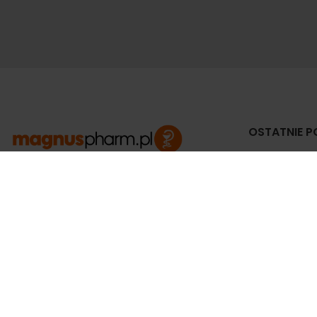
OSTATNIE P
Jak
do
APTEKA MAGNUS PHARM
Jeśli potrzebujesz fachowej porady zadzwoń do
3 c
naszego farmaceuty.
Odpowie na wszystkie Twoje pytania pod
Zw
numerem telefonu:
ko
prz
ul. Mikołaja Kopernika 38, Łódź, 90-552
3 c
Tel.: 533-575-185
biuro@magnuspharm.pl