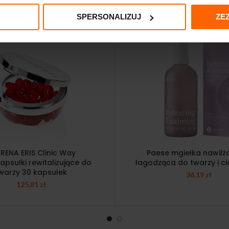
SPERSONALIZUJ
ZE
IRENA ERIS Clinic Way
Paese mgiełka nawilż
psułki rewitalizujące do
łagodząca do twarzy i ci
warzy 30 kapsułek
36,19
zł
125,81
zł