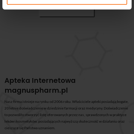
Apteka Internetowa
magnuspharm.pl
Nasz firma istnieje na rynku od 2006 roku. Właściciele apteki posiadają bogate,
20 letnie doświadczenie w dziedzinie farmacji oraz medycyny. Doświadczenie
to pozwoliło stworzyć listę oferowanych przez nas, sprawdzonych w praktyce
leków i kosmetyków, posiadających najwyższą skuteczność w działaniu oraz
cieszące się Państwa uznaniem.