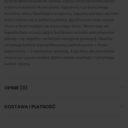
oczyszczania pozwala im uzyskać czystą skórę bez konieczności
wyboru w kwestii skuteczności, łagodności czy końcowego
komfortu skóry. Nawilżający przyjemny, łagodny pieniący się krem ,
który zmienia się w delikatną piankę, aby błyskawicznie usunąć
tłuszcz, brud i makijaż, nie wysuszając skóry . Skuteczna, ale
łagodna baza oczyszczająca Surfaktant na bazie aminokwasów:
pieniący się, łagodny surfaktant następnej generacji . Nawilża i
utrzymuje barierę skórną Mieszanka aminokwasów + Kwas
hialuronowy + 3 niezbędne ceramidy. Łagodnie, ale skutecznie
oczyszcza i usuwa makijaż, jednocześnie nawilżając i utrzymując
barierę skórną.
OPINIE (0)
DOSTAWA I PŁATNOŚĆ