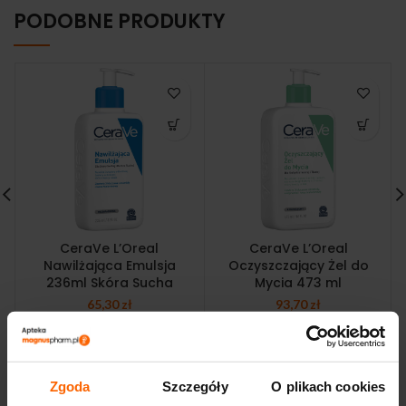
PODOBNE PRODUKTY
CeraVe L’Oreal
CeraVe L’Oreal
Nawilżająca Emulsja
Oczyszczający Żel do
236ml Skóra Sucha
Mycia 473 ml
65,30
zł
93,70
zł
Zgoda
Szczegóły
O plikach cookies