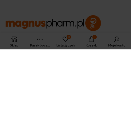
0
0
APTEKA MAGNUS PHARM
Jeśli potrzebujesz fachowej porady zadzwoń do naszego
Sklep
Pasek boczny
Lista życzeń
Koszyk
Moje konto
farmaceuty.
Odpowie na wszystkie Twoje pytania pod numerem telefonu:
ul. Mikołaja Kopernika 38, Łódź, 90-552
Tel.: 533-575-185
biuro@magnuspharm.pl
OSTATNIE POSTY
Jak zrobić zastrzyk domięśniowy?
3 czerwca 2024