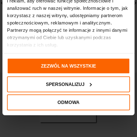
i reklam, aby oferować funkcje społecznościowe i
analizować ruch w naszej witrynie. Informacje o tym, jak
korzystasz z naszej witryny, udostępniamy partnerom
ERBAFARM cynk
VITAERBA D3 400 IU
społecznościowym, reklamowym i analitycznym.
organiczny 60 tabletek
witamina D w kroplach
Partnerzy mogą połączyć te informacje z innymi danymi
dla dzieci 10ml
10,56
zł
otrzymanymi od Ciebie lub uzyskanymi podczas
10,13
zł
korzystania z ich usług.
ZEZWÓL NA WSZYSTKIE
SPERSONALIZUJ
ODMOWA