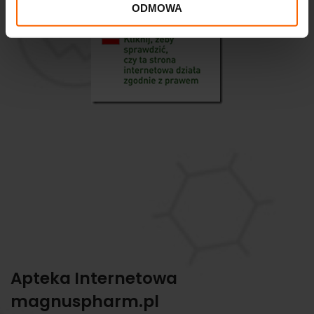
ODMOWA
Apteka Internetowa
magnuspharm.pl