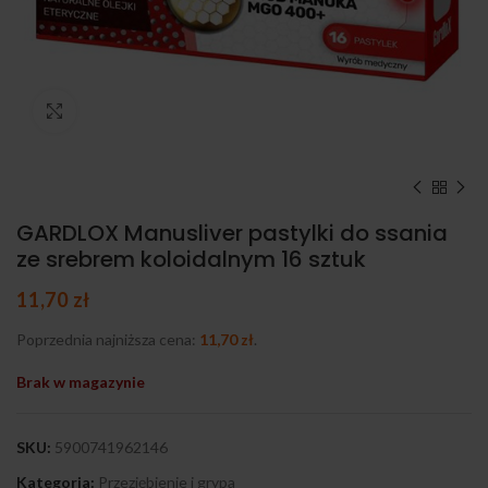
Kliknij, aby powiększyć
GARDLOX Manusliver pastylki do ssania
ze srebrem koloidalnym 16 sztuk
11,70
zł
Poprzednia najniższa cena:
11,70
zł
.
Brak w magazynie
SKU:
5900741962146
Kategoria:
Przeziębienie i grypa