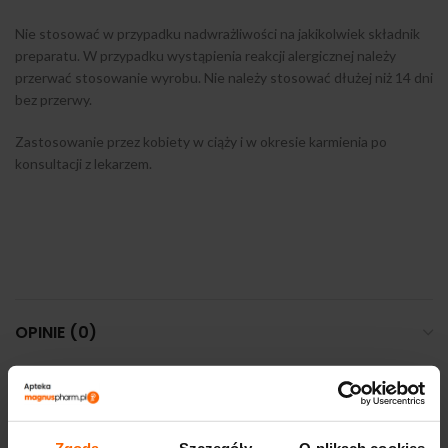
Nie stosować w przypadku nadwrażliwości na jakikolwiek składnik
preparatu. W przypadku wystąpienia reakcji alergicznej należy
przerwać stosowanie wyrobu. Nie należy stosować dłużej niż 14 dni
bez przerwy.
Zastosowanie przez kobiety w ciąży i w okresie karmienia po
konsultacji z lekarzem.
OPINIE (0)
DOSTAWA I PŁATNOŚĆ