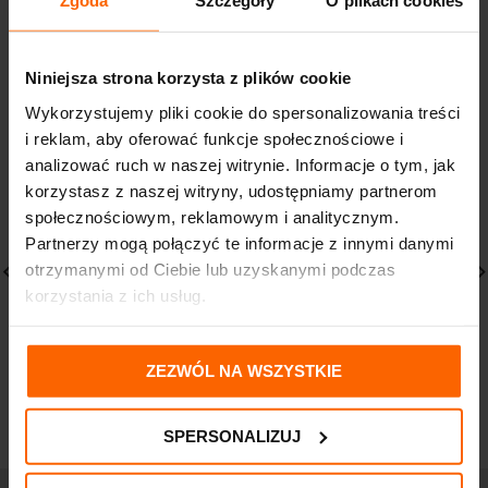
Zgoda
Szczegóły
O plikach cookies
PODOBNE PRODUKTY
Niniejsza strona korzysta z plików cookie
Wykorzystujemy pliki cookie do spersonalizowania treści
i reklam, aby oferować funkcje społecznościowe i
analizować ruch w naszej witrynie. Informacje o tym, jak
korzystasz z naszej witryny, udostępniamy partnerom
społecznościowym, reklamowym i analitycznym.
Partnerzy mogą połączyć te informacje z innymi danymi
otrzymanymi od Ciebie lub uzyskanymi podczas
korzystania z ich usług.
Acerola 200mg Hec 50
iriGO zestaw
tabletek
uzupełniający do
płukania zatok 30
ZEZWÓL NA WSZYSTKIE
10,80
zł
saszetek
13,50
zł
SPERSONALIZUJ