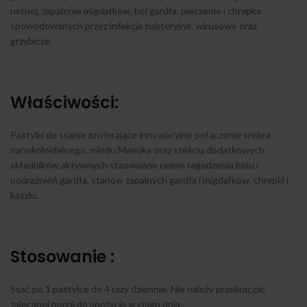
ustnej, zapalenie migdałków, ból gardła, pieczenie i chrypka
spowodowanych przez infekcje bakteryjne, wirusowe oraz
grzybicze.
Właściwości:
Pastylki do ssania zawierające innowacyjne połączenie srebra
nanokoloidalnego, miodu Manuka oraz sześciu dodatkowych
składników aktywnych stosowane celem łagodzenia bólu i
podrażnień gardła, stanów zapalnych gardła i migdałków, chrypki i
kaszlu.
Stosowanie :
Ssać po 1 pastylce do 4 razy dziennie. Nie należy przekraczać
zalecanej porcji do spożycia w ciągu dnia.