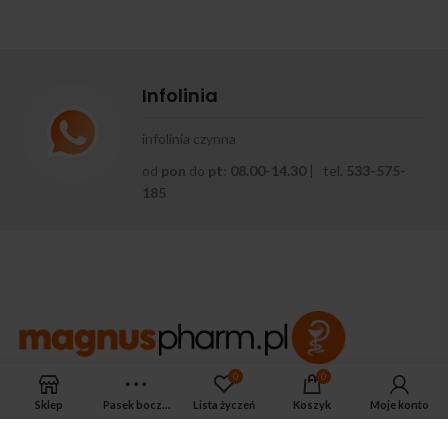
Infolinia
infolinia czynna
od
pon
do
pt
:
08.00-14.30
| tel.
533-575-
185
0
0
APTEKA MAGNUS PHARM
Sklep
Pasek boczny
Lista życzeń
Koszyk
Moje konto
Jeśli potrzebujesz fachowej porady zadzwoń do naszego
farmaceuty.