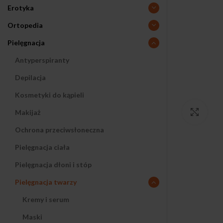
Erotyka
Ortopedia
Pielęgnacja
Antyperspiranty
Depilacja
Kosmetyki do kąpieli
Makijaż
Klikn
Ochrona przeciwsłoneczna
Pielęgnacja ciała
Pielęgnacja dłoni i stóp
Pielęgnacja twarzy
Kremy i serum
Maski