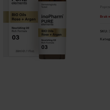
Poprze
Brak 
SKU:
Kateg
ij, aby powiększyć