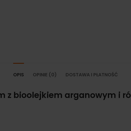
OPIS
OPINIE (0)
DOSTAWA I PŁATNOŚĆ
m z bioolejkiem arganowym i r