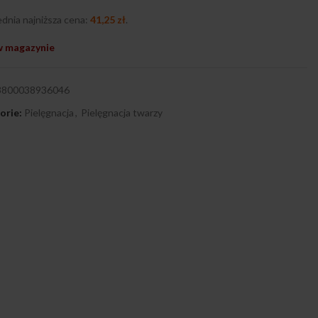
dnia najniższa cena:
41,25
zł
.
w magazynie
3800038936046
orie:
Pielęgnacja
,
Pielęgnacja twarzy