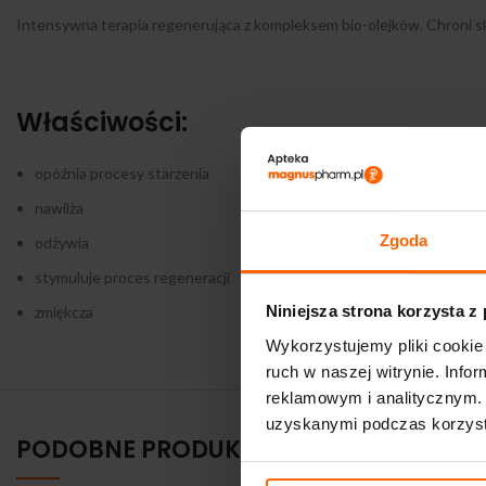
Intensywna terapia regenerująca z kompleksem bio-olejków. Chroni sk
Właściwości:
opóźnia procesy starzenia
nawilża
Zgoda
odżywia
stymuluje proces regeneracji
Niniejsza strona korzysta z
zmiękcza
Wykorzystujemy pliki cookie 
ruch w naszej witrynie. Inf
reklamowym i analitycznym. 
uzyskanymi podczas korzysta
PODOBNE PRODUKTY