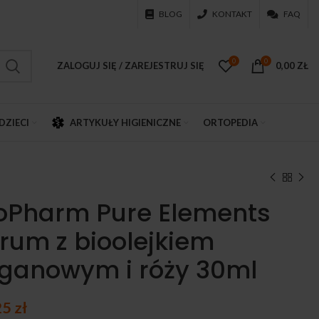
BLOG
KONTAKT
FAQ
0
0
ZALOGUJ SIĘ / ZAREJESTRUJ SIĘ
0,00
ZŁ
DZIECI
ARTYKUŁY HIGIENICZNE
ORTOPEDIA
oPharm Pure Elements
rum z bioolejkiem
ganowym i róży 30ml
25
zł