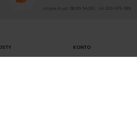
od
pon
do
pt
:
08.00-14.30
| tel.
533-575-185
OSTY
KONTO
 zrobić zastrzyk
Moje konto
mięśniowy?
Historia zamówień
zerwca 2024
Zapomniane hasło
yrodnienie stawu
Zmiana hasła
lanowego — jakie są
yczyny, objawy i jak leczyć
Zaloguj
zerwca 2024