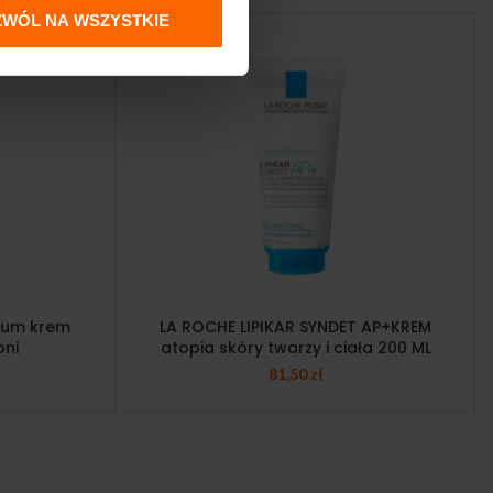
ZWÓL NA WSZYSTKIE
vum krem
LA ROCHE LIPIKAR SYNDET AP+KREM
oni
atopia skóry twarzy i ciała 200 ML
81,50
zł