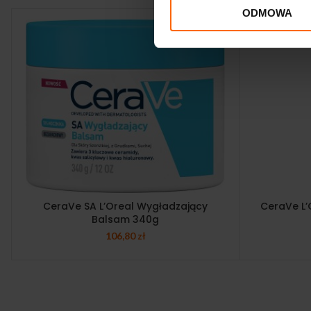
ODMOWA
CeraVe SA L’Oreal Wygładzający
CeraVe L’
Balsam 340g
106,80
zł