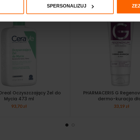
SPERSONALIZUJ
ZE
Oreal Oczyszczający Żel do
PHARMACERIS G Regeno
Mycia 473 ml
dermo-kuracja dł
93,70
zł
33,19
zł