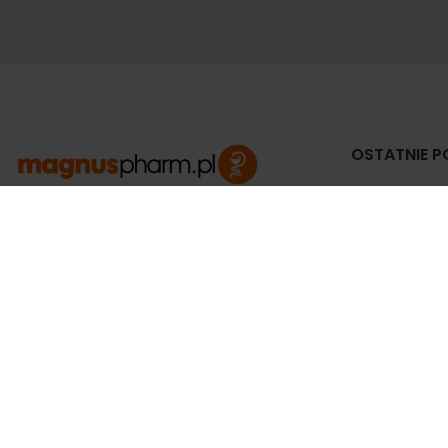
OSTATNIE P
Jak
do
APTEKA MAGNUS PHARM
Jeśli potrzebujesz fachowej porady zadzwoń do
3 c
naszego farmaceuty.
Odpowie na wszystkie Twoje pytania pod
Zw
numerem telefonu:
ko
prz
ul. Mikołaja Kopernika 38, Łódź, 90-552
3 c
Tel.: 533-575-185
biuro@magnuspharm.pl