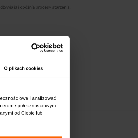
ywia ją i opóźnia procesy starzenia.
O plikach cookies
ołecznościowe i analizować
artnerom społecznościowym,
anymi od Ciebie lub