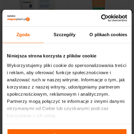
Cerave L’Oreal
VICHY Capital Soleil
Zgoda
Szczegóły
O plikach cookies
Nawilżający Krem do
Krem matujący 3W1
Twarzy SPF25 52 ml
SPF50+ 50ml
66,30
zł
77,00
zł
Niniejsza strona korzysta z plików cookie
Wykorzystujemy pliki cookie do spersonalizowania treści
i reklam, aby oferować funkcje społecznościowe i
analizować ruch w naszej witrynie. Informacje o tym, jak
korzystasz z naszej witryny, udostępniamy partnerom
społecznościowym, reklamowym i analitycznym.
Partnerzy mogą połączyć te informacje z innymi danymi
otrzymanymi od Ciebie lub uzyskanymi podczas
korzystania z ich usług.