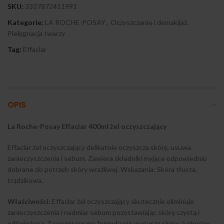
SKU:
3337872411991
Kategorie:
LA ROCHE-POSAY
,
Oczyszczanie i demakijaż
,
Pielęgnacja twarzy
Tag:
Effaclar
OPIS
La Roche-Posay Effaclar 400ml żel oczyszczający
Effaclar żel oczyszczający delikatnie oczyszcza skórę, usuwa
zanieczyszczenia i sebum. Zawiera składniki myjące odpowiednio
dobrane do potrzeb skóry wrażliwej. Wskazania: Skóra tłusta,
trądzikowa.
Właściwości:
Effaclar żel oczyszczający skutecznie eliminuje
zanieczyszczenia i nadmiar sebum pozostawiając skórę czystą i
odświeżoną. Zaawansowana formuła nie wysusza skóry, a obecne