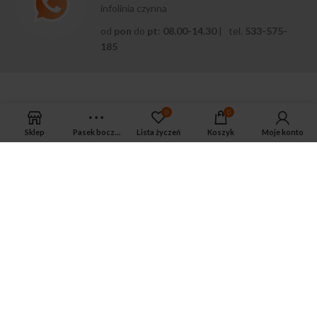
infolinia czynna
od
pon
do
pt
:
08.00-14.30
| tel.
533-575-
185
0
0
Sklep
Pasek boczny
Lista życzeń
Koszyk
Moje konto
APTEKA MAGNUS PHARM
Jeśli potrzebujesz fachowej porady zadzwoń do naszego
farmaceuty.
Odpowie na wszystkie Twoje pytania pod numerem telefonu:
ul. Mikołaja Kopernika 38, Łódź, 90-552
Tel.: 533-575-185
biuro@magnuspharm.pl