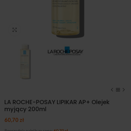
Kliknij, aby powiększyć
LA ROCHE-POSAY LIPIKAR AP+ Olejek
myjący 200ml
60,70
zł
Poprzednia najniższa cena:
60,70
zł
.