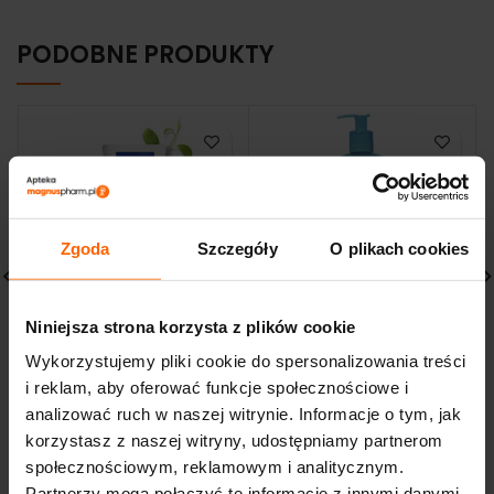
PODOBNE PRODUKTY
Zgoda
Szczegóły
O plikach cookies
Niniejsza strona korzysta z plików cookie
Mustela Bebe
BIODERMA ABCderm
Łagodzące mleczko
łagodny żel
Wykorzystujemy pliki cookie do spersonalizowania treści
nawilżające 200 ml
oczyszczający dla dzieci
i reklam, aby oferować funkcje społecznościowe i
i niemowląt 1000ml
44,85
zł
analizować ruch w naszej witrynie. Informacje o tym, jak
124,88
zł
korzystasz z naszej witryny, udostępniamy partnerom
społecznościowym, reklamowym i analitycznym.
Partnerzy mogą połączyć te informacje z innymi danymi