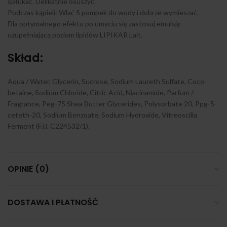
spłukać. Delikatnie osuszyć.
Podczas kąpieli: Wlać 5 pompek do wody i dobrze wymieszać.
Dla optymalnego efektu po umyciu się zastosuj emulsję
uzupełniającą poziom lipidów LIPIKAR Lait.
Skład:
Aqua / Water, Glycerin, Sucrose, Sodium Laureth Sulfate, Coco-
betaine, Sodium Chloride, Citric Acid, Niacinamide, Parfum /
Fragrance, Peg-75 Shea Butter Glycerides, Polysorbate 20, Ppg-5-
ceteth-20, Sodium Benzoate, Sodium Hydroxide, Vitreoscilla
Ferment (F.i.l. C224532/1).
OPINIE (0)
DOSTAWA I PŁATNOŚĆ