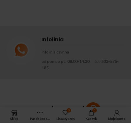
Infolinia
infolinia czynna
od
pon
do
pt
:
08.00-14.30
| tel.
533-575-
185
0
0
Sklep
Pasek boczny
Lista życzeń
Koszyk
Moje konto
APTEKA MAGNUS PHARM