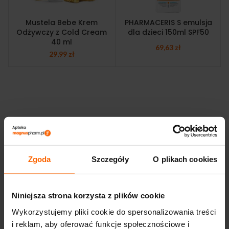
Mustela Bebe Krem
PHARMACERIS S emulsja
Odżywczy z Cold Cream
dla dzieci 150ml SPF50
40 ml
69,63
zł
29,99
zł
Zgoda
Szczegóły
O plikach cookies
Niniejsza strona korzysta z plików cookie
Wykorzystujemy pliki cookie do spersonalizowania treści
i reklam, aby oferować funkcje społecznościowe i