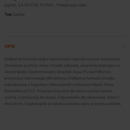
kąpieli
,
LA ROCHE-POSAY
,
Pielęgnacja ciała
Tag:
Lipikar
OPIS
Delikatna formuła olejku natychmiast łagodzi uczucie swędzenia.
Zmniejsza suchość skóry i trwale odżywia, uzupełnia brakujące w
skórze lipidy. Opatentowany składnik Aqua Posae Filiformis
przywraca równowagę mikrobiomu. Delikatna formuła została
wzbogacona o łagodzący Niacynamid i odżywcze Masło Shea.
Naturalne pH 5,5. Przeznaczony jest dla skóry suchej, bardzo
suchej, z tendencją do atopii. Odpowiedni dla niemowląt, dzieci i
dorosłych. Opakowanie produktu zawiera opisy w języku polskim.