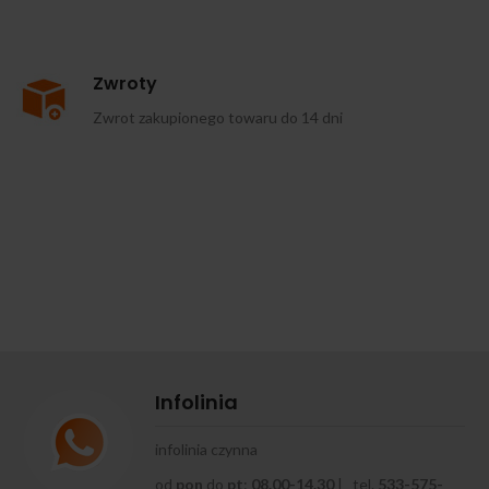
Zwroty
Zwrot zakupionego towaru do 14 dni
Infolinia
infolinia czynna
od
pon
do
pt
:
08.00-14.30
| tel.
533-575-