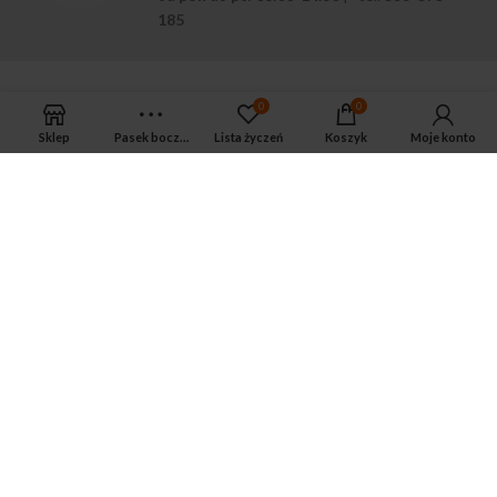
185
0
0
Sklep
Pasek boczny
Lista życzeń
Koszyk
Moje konto
APTEKA MAGNUS PHARM
Jeśli potrzebujesz fachowej porady zadzwoń do naszego
farmaceuty.
Odpowie na wszystkie Twoje pytania pod numerem telefonu:
ul. Mikołaja Kopernika 38, Łódź, 90-552
Tel.: 533-575-185
biuro@magnuspharm.pl
OSTATNIE POSTY