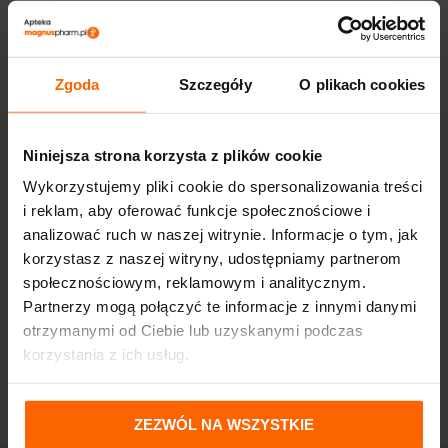
IWOSTIN PURRITIN
IWOSTIN HYDRO
AKTYWNY ŻEL DO MYCIA
SENSITIA AKTYWATOR
TWARZY 150ML
NAWILŻENIA 50 ML
31,24
zł
46,24
zł
Zgoda
Szczegóły
O plikach cookies
Niniejsza strona korzysta z plików cookie
Wykorzystujemy pliki cookie do spersonalizowania treści
i reklam, aby oferować funkcje społecznościowe i
analizować ruch w naszej witrynie. Informacje o tym, jak
korzystasz z naszej witryny, udostępniamy partnerom
społecznościowym, reklamowym i analitycznym.
Partnerzy mogą połączyć te informacje z innymi danymi
otrzymanymi od Ciebie lub uzyskanymi podczas
korzystania z ich usług.
ZEZWÓL NA WSZYSTKIE