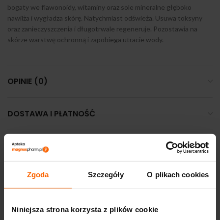
bogaty we flawonoidy, witaminy oraz sole mineralne głęboko
nawilża i wygładza skórę. Natychmiast odświeża. Usuwa toksyny
oraz zanieczyszczenia i długotrwale regeneruje. Pozostawia na
skórze warstwę ochronną i zapobiega utracie wody.
OPINIE (0)
DOSTAWA I PŁATNOŚĆ
PODOBNE PRODUKTY
Zgoda
Szczegóły
O plikach cookies
Niniejsza strona korzysta z plików cookie