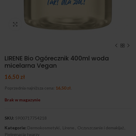
Kliknij, aby powiększyć
LIRENE Bio Ogórecznik 400ml woda
micelarna Vegan
16,50
zł
Poprzednia najniższa cena:
16,50
zł
.
Brak w magazynie
SKU:
5900717754218
Kategorie:
Dermokosmetyki
,
Lirene
,
Oczyszczanie i demakijaż
,
Pielęgnacja twarzy