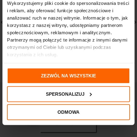
Wykorzystujemy pliki cookie do spersonalizowania treści
i reklam, aby oferować funkcje społecznościowe i
analizować ruch w naszej witrynie. Informacje o tym, jak
korzystasz z naszej witryny, udostępniamy partnerom
społecznościowym, reklamowym i analitycznym.
Partnerzy mogą połączyć te informacje z innymi danymi
VICHY Mineralblend
VICHY Capital Soleil
puder trójkolorowy Tan
Krem matujący 3W1
otrzymanymi od Ciebie lub uzyskanymi podczas
9g
SPF50+ 50ml
korzystania z ich usług.
118,40
zł
77,00
zł
ZEZWÓL NA WSZYSTKIE
SPERSONALIZUJ
ODMOWA