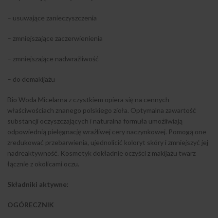
– usuwające zanieczyszczenia
– zmniejszające zaczerwienienia
– zmniejszające nadwrażliwość
– do demakijażu
Bio Woda Micelarna z czystkiem opiera się na cennych
właściwościach znanego polskiego zioła. Optymalna zawartość
substancji oczyszczających i naturalna formuła umożliwiają
odpowiednią pielęgnację wrażliwej cery naczynkowej. Pomogą one
zredukować przebarwienia, ujednolicić koloryt skóry i zmniejszyć jej
nadreaktywność. Kosmetyk dokładnie oczyści z makijażu twarz
łącznie z okolicami oczu.
Składniki aktywne:
OGÓRECZNIK