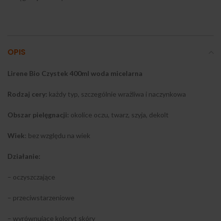
OPIS
Lirene Bio Czystek 400ml woda micelarna
Rodzaj cery:
każdy typ, szczególnie wrażliwa i naczynkowa
Obszar pielęgnacji:
okolice oczu, twarz, szyja, dekolt
Wiek
: bez względu na wiek
Działanie:
– oczyszczające
– przeciwstarzeniowe
– wyrównujące koloryt skóry