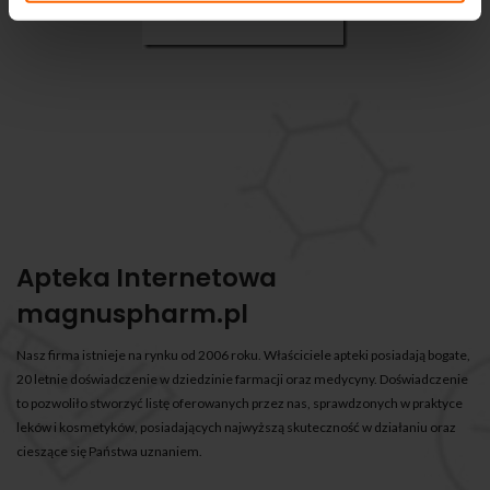
Apteka Internetowa
magnuspharm.pl
Nasz firma istnieje na rynku od 2006 roku. Właściciele apteki posiadają bogate,
20 letnie doświadczenie w dziedzinie farmacji oraz medycyny. Doświadczenie
to pozwoliło stworzyć listę oferowanych przez nas, sprawdzonych w praktyce
leków i kosmetyków, posiadających najwyższą skuteczność w działaniu oraz
cieszące się Państwa uznaniem.