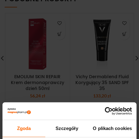
EMOLIUM SKIN REPAIR
Vichy Dermablend Fluid
Krem dermonaprawczy
Korygujący 35 SAND SPF
dzień 50ml
35
56,24
zł
133,20
zł
Zgoda
Szczegóły
O plikach cookies