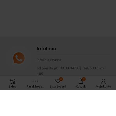
Infolinia
infolinia czynna
od
pon
do
pt
:
08.00-14.30
| tel.
533-575-
185
0
0
Sklep
Pasek boczny
Lista życzeń
Koszyk
Moje konto