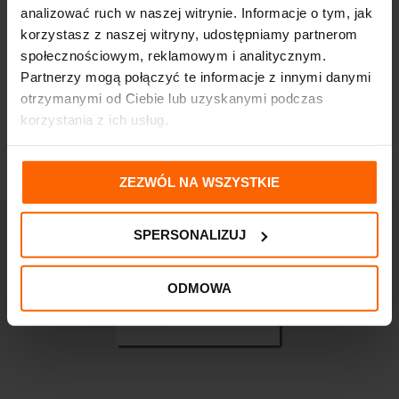
analizować ruch w naszej witrynie. Informacje o tym, jak
korzystasz z naszej witryny, udostępniamy partnerom
Mustela SUN ochrona
Mustela Bebe Odżywcze
społecznościowym, reklamowym i analitycznym.
słoneczna całej
Mleczko z Cold Cream
RODZINY 2x100m
200 ml
Partnerzy mogą połączyć te informacje z innymi danymi
124,85
zł
43,74
zł
otrzymanymi od Ciebie lub uzyskanymi podczas
korzystania z ich usług.
ZEZWÓL NA WSZYSTKIE
SPERSONALIZUJ
ODMOWA