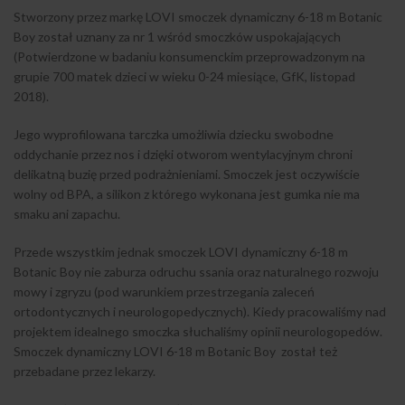
Stworzony przez markę LOVI smoczek dynamiczny 6-18 m Botanic
Boy został uznany za nr 1 wśród smoczków uspokajających
(Potwierdzone w badaniu konsumenckim przeprowadzonym na
grupie 700 matek dzieci w wieku 0-24 miesiące, GfK, listopad
2018).
Jego wyprofilowana tarczka umożliwia dziecku swobodne
oddychanie przez nos i dzięki otworom wentylacyjnym chroni
delikatną buzię przed podrażnieniami. Smoczek jest oczywiście
wolny od BPA, a silikon z którego wykonana jest gumka nie ma
smaku ani zapachu.
Przede wszystkim jednak smoczek LOVI dynamiczny 6-18 m
Botanic Boy nie zaburza odruchu ssania oraz naturalnego rozwoju
mowy i zgryzu (pod warunkiem przestrzegania zaleceń
ortodontycznych i neurologopedycznych). Kiedy pracowaliśmy nad
projektem idealnego smoczka słuchaliśmy opinii neurologopedów.
Smoczek dynamiczny LOVI 6-18 m Botanic Boy został też
przebadane przez lekarzy.