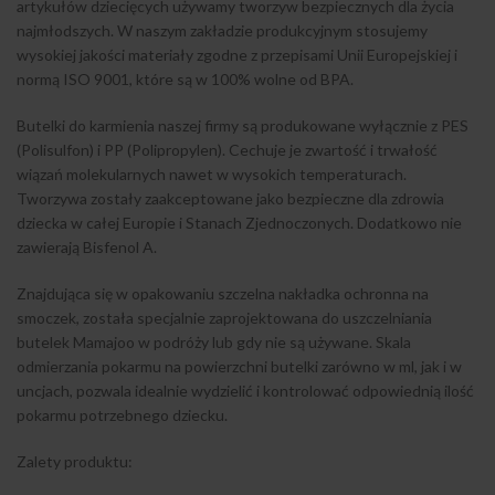
artykułów dziecięcych używamy tworzyw bezpiecznych dla życia
najmłodszych. W naszym zakładzie produkcyjnym stosujemy
wysokiej jakości materiały zgodne z przepisami Unii Europejskiej i
normą ISO 9001, które są w 100% wolne od BPA.
Butelki do karmienia naszej firmy są produkowane wyłącznie z PES
(Polisulfon) i PP (Polipropylen). Cechuje je zwartość i trwałość
wiązań molekularnych nawet w wysokich temperaturach.
Tworzywa zostały zaakceptowane jako bezpieczne dla zdrowia
dziecka w całej Europie i Stanach Zjednoczonych. Dodatkowo nie
zawierają Bisfenol A.
Znajdująca się w opakowaniu szczelna nakładka ochronna na
smoczek, została specjalnie zaprojektowana do uszczelniania
butelek Mamajoo w podróży lub gdy nie są używane. Skala
odmierzania pokarmu na powierzchni butelki zarówno w ml, jak i w
uncjach, pozwala idealnie wydzielić i kontrolować odpowiednią ilość
pokarmu potrzebnego dziecku.
Zalety produktu: