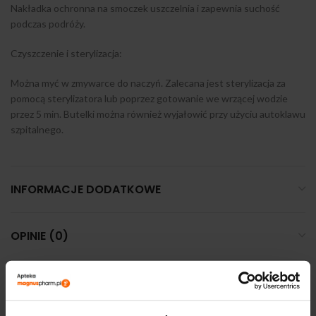
Nakładka ochronna na smoczek uszczelnia i zapewnia suchość
podczas podróży.
Czyszczenie i sterylizacja:
Można myć w zmywarce do naczyń. Zalecana jest sterylizacja za
pomocą sterylizatora lub poprzez gotowanie we wrzącej wodzie
przez 5 min. Butelki można również wyjałowić przy użyciu autoklawu
szpitalnego.
INFORMACJE DODATKOWE
OPINIE (0)
DOSTAWA I PŁATNOŚĆ