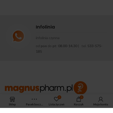
Infolinia
infolinia czynna
od
pon
do
pt
:
08.00-14.30
| tel.
533-575-
185
0
0
APTEKA MAGNUS PHARM
Sklep
Pasek boczny
Lista życzeń
Koszyk
Moje konto
Jeśli potrzebujesz fachowej porady zadzwoń do naszego
farmaceuty.