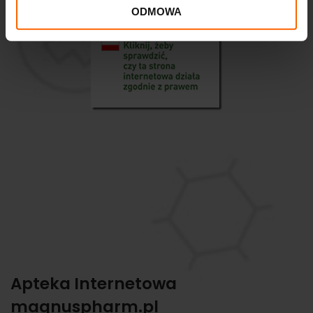
ODMOWA
Apteka Internetowa
magnuspharm.pl