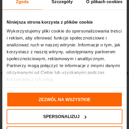
Zgoda
Szczegóły
O plikach cookies
PODOBNE PRODUKTY
Niniejsza strona korzysta z plików cookie
Wykorzystujemy pliki cookie do spersonalizowania treści
i reklam, aby oferować funkcje społecznościowe i
analizować ruch w naszej witrynie. Informacje o tym, jak
korzystasz z naszej witryny, udostępniamy partnerom
społecznościowym, reklamowym i analitycznym.
Partnerzy mogą połączyć te informacje z innymi danymi
otrzymanymi od Ciebie lub uzyskanymi podczas
korzystania z ich usług.
Yoomi Butelka nieb 140
Yoomi Butelka nieb 240
ml + Podgrzewacz
ml + Podgrzewacz
+kapsuł
+kapsuła
ZEZWÓL NA WSZYSTKIE
Yoomi
Yoomi
147,38
zł
159,88
zł
SPERSONALIZUJ