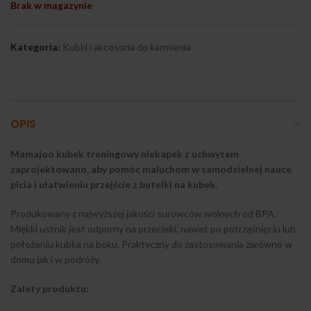
Brak w magazynie
Kategoria:
Kubki i akcesoria do karmienia
OPIS
Mamajoo kubek treningowy niekapek z uchwytem
zaprojektowano, aby pomóc maluchom w samodzielnej nauce
picia i ułatwieniu przejście z butelki na kubek.
Produkowany z najwyższej jakości surowców wolnych od BPA.
Miękki ustnik jest odporny na przecieki, nawet po potrząśnięciu lub
położeniu kubka na boku. Praktyczny do zastosowania zarówno w
domu jak i w podróży.
Zalety produktu: