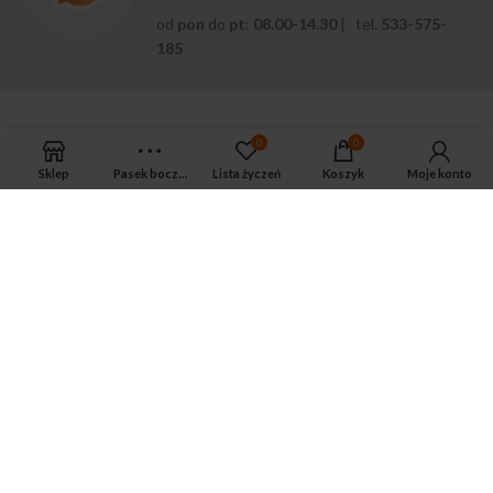
od
pon
do
pt
:
08.00-14.30
| tel.
533-575-
185
0
0
Sklep
Pasek boczny
Lista życzeń
Koszyk
Moje konto
APTEKA MAGNUS PHARM
Jeśli potrzebujesz fachowej porady zadzwoń do naszego
farmaceuty.
Odpowie na wszystkie Twoje pytania pod numerem telefonu:
ul. Mikołaja Kopernika 38, Łódź, 90-552
Tel.: 533-575-185
biuro@magnuspharm.pl