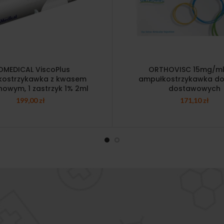
OMEDICAL ViscoPlus
ORTHOVISC 15mg/ml
kostrzykawka z kwasem
ampułkostrzykawka do i
nowym, 1 zastrzyk 1% 2ml
dostawowych
199,00
zł
171,10
zł