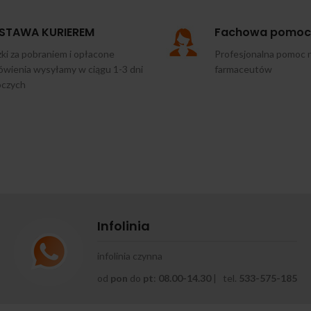
STAWA KURIEREM
Fachowa pomoc
ki za pobraniem i opłacone
Profesjonalna pomoc 
wienia wysyłamy w ciągu 1-3 dni
farmaceutów
oczych
Infolinia
infolinia czynna
od
pon
do
pt
:
08.00-14.30
| tel.
533-575-185