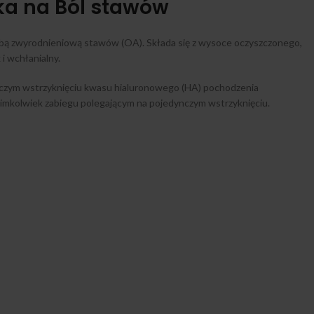
a na Ból stawów
ą zwyrodnieniową stawów (OA). Składa się z wysoce oczyszczonego,
i wchłanialny.
dynczym wstrzyknięciu kwasu hialuronowego (HA) pochodzenia
imkolwiek zabiegu polegającym na pojedynczym wstrzyknięciu.