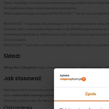
Stawy dotknięte chorobą zwyrodnieniową mają zwykle niższe stężenie
do nawilżania stawu i amortyzowania wstrząsów.
Wiskosuplementacja produktem MONOVISC™ ma na celu zastąpienie 
MONOVISC™ to jałowy, nie alergizujący roztwór hialuronianu sodu, 
Zawiera nisko-usieciowany hialuronian sodu (NaHA) rozpuszczony w so
fermentacji bakteryjnej, hialuronianu sodu o dużej masie cząsteczkowe
Zastosowanie:
MONOVISC™ zastrzyk z usieciowanego hialuronianu sodu to pojedyncz
Skład:
88mg/4ml (22mg/ml)
słabo usieciowanego kwasu hialuronowego; fizjo
Jak stosować
Wymaganą ilość preparatu wstrzykuje się do przestrzeni stawowej prz
Zgoda
przez
wykwalifikowanego pracownika służby zdrowia
, z zastosowa
dotyczącą doboru igły do danej procedury podejmuje
lekarz
Ostrzeżenia