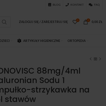
BLOG
KONTAKT
FAQ
0
0
ZALOGUJ SIĘ / ZAREJESTRUJ SIĘ
0,00
ZŁ
DZIECI
ARTYKUŁY HIGIENICZNE
ORTOPEDIA
ONOVISC 88mg/4ml
aluronian Sodu 1
pułko-strzykawka na
l stawów