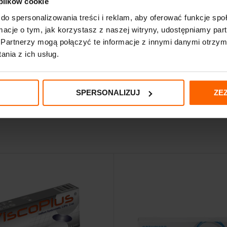
 plików cookie
w przyjętych technikach wstrzykiwania środków do przestrzeni stawowy
do spersonalizowania treści i reklam, aby oferować funkcje sp
ormacje o tym, jak korzystasz z naszej witryny, udostępniamy p
cji.Zaleca się środki ostrożności typowe dla wszelkich procedur zastr
Partnerzy mogą połączyć te informacje z innymi danymi otrzym
 wykonujący zabieg personel medyczny.Nie należy podawać nadmiernej ilośc
nia z ich usług.
 trakcie wstrzykiwania środka, zabieg należy przerwać i wyciągnąć igłę
kcji preparatu może spowodować przeniesienie czynników zakaźnych, ja
SPERSONALIZUJ
ZE