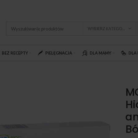
WYBIERZ KATEGORIĘ
BEZ RECEPTY
PIELĘGNACJA
DLA MAMY
DLA 
M
Hi
am
Bó