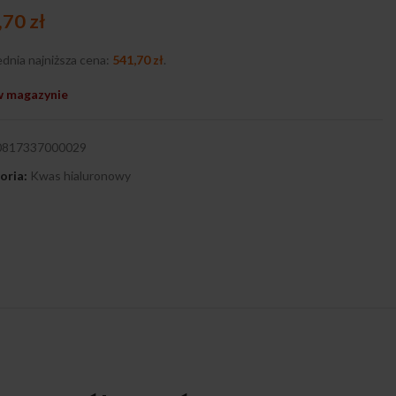
,70
zł
dnia najniższa cena:
541,70
zł
.
w magazynie
0817337000029
oria:
Kwas hialuronowy