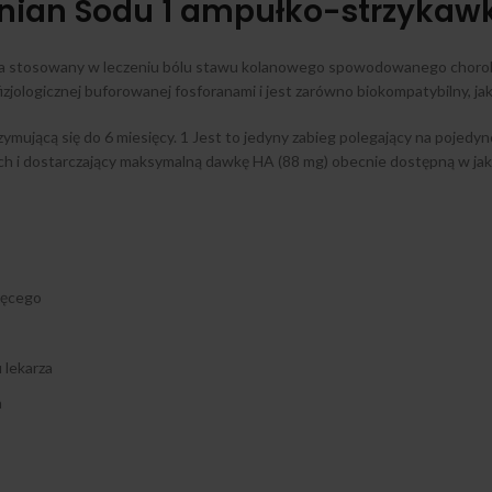
ian Sodu 1 ampułko-strzykawk
ia stosowany w leczeniu bólu stawu kolanowego spowodowanego chorob
jologicznej buforowanej fosforanami i jest zarówno biokompatybilny, jak 
zymującą się do 6 miesięcy. 1 Jest to jedyny zabieg polegający na poje
h i dostarczający maksymalną dawkę HA (88 mg) obecnie dostępną w jak
zęcego
 lekarza
h