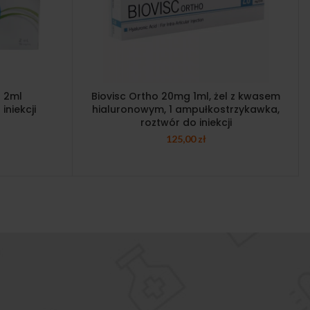
 2ml
Biovisc Ortho 20mg 1ml, żel z kwasem
niekcji
hialuronowym, 1 ampułkostrzykawka,
roztwór do iniekcji
125,00
zł