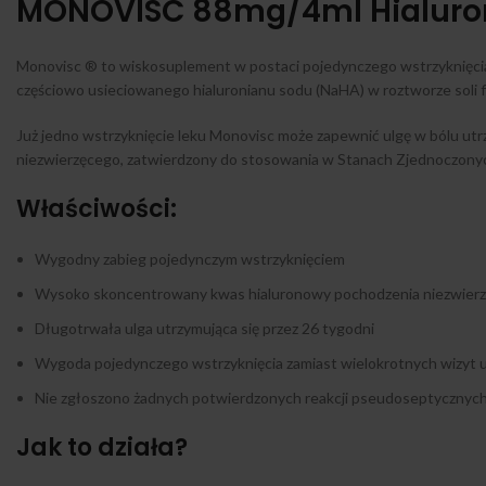
MONOVISC 88mg/4ml Hialuron
Monovisc ® to wiskosuplement w postaci pojedynczego wstrzyknięc
częściowo usieciowanego hialuronianu sodu (NaHA) w roztworze soli fiz
Już jedno wstrzyknięcie leku Monovisc może zapewnić ulgę w bólu utr
niezwierzęcego, zatwierdzony do stosowania w Stanach Zjednoczonyc
Właściwości:
Wygodny zabieg pojedynczym wstrzyknięciem
Wysoko skoncentrowany kwas hialuronowy pochodzenia niezwier
Długotrwała ulga utrzymująca się przez 26 tygodni
Wygoda pojedynczego wstrzyknięcia zamiast wielokrotnych wizyt u
Nie zgłoszono żadnych potwierdzonych reakcji pseudoseptycznyc
Jak to działa?