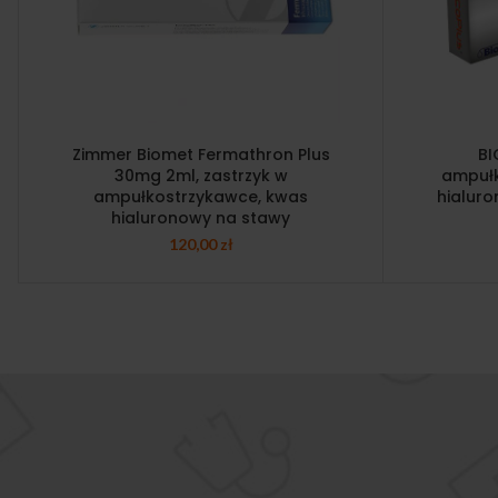
Zimmer Biomet Fermathron Plus
BI
30mg 2ml, zastrzyk w
ampuł
ampułkostrzykawce, kwas
hialuro
hialuronowy na stawy
120,00
zł