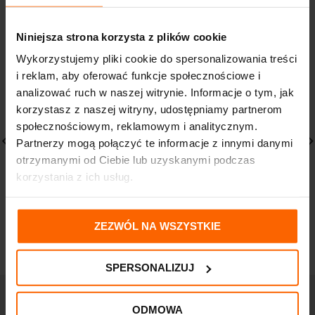
Niniejsza strona korzysta z plików cookie
Wykorzystujemy pliki cookie do spersonalizowania treści
i reklam, aby oferować funkcje społecznościowe i
analizować ruch w naszej witrynie. Informacje o tym, jak
korzystasz z naszej witryny, udostępniamy partnerom
społecznościowym, reklamowym i analitycznym.
Partnerzy mogą połączyć te informacje z innymi danymi
otrzymanymi od Ciebie lub uzyskanymi podczas
Kogen Oligo Elite
Kogen Etas
korzystania z ich usług.
japoński suplement na
optymalizacja snu
odchudzanie 30
suplement diety 60
kapsułek
kapsułek
ZEZWÓL NA WSZYSTKIE
148,81
zł
198,81
zł
SPERSONALIZUJ
ODMOWA