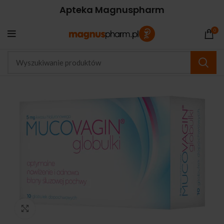
Apteka Magnuspharm
0
Kliknij, aby powiększyć