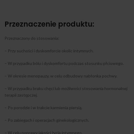
Przeznaczenie produktu:
Przeznaczony do stosowania:
– Przy suchości i dyskomforcie okolic intymnych.
– W przypadku bólu i dyskomfortu podczas stosunku płciowego.
– W okresie menopauzy, w celu odbudowy nabłonka pochwy.
– W przypadku braku chęci lub możliwości stosowania hormonalnej
terapii zastępczej.
– Po porodzie i w trakcie karmienia piersią.
– Po zabiegach i operacjach ginekologicznych.
– W celu poprawy jakości życia intymnego.