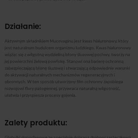
Działanie:
Aktywnym składnikiem Mucovaginu jest kwas hialuronowy, który
jest naturalnym budulcem organizmu ludzkiego. Kwas hialuronowy
wiążąc się z wilgotną wydzieliną błony śluzowej pochwy, tworzy na
jej powierzchni żelową powłokę. Stanowi ona barierę ochronną
zabezpieczającą błonę śluzową i stwarzającą odpowiednie warunki
do aktywacji naturalnych mechanizmów regeneracyjnych i
obronnych. W ten sposób utworzony film ochronny zapobiega
rozwojowi flory patogennej, przywraca naturalną wilgotność,
ułatwia i przyspiesza procesy gojenia.
Zalety produktu:
Globulki dopochwowe ze specjalnie dobraną drobnocząsteczkową