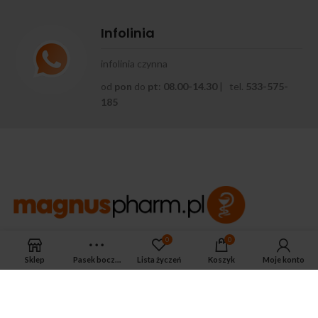
Infolinia
infolinia czynna
od
pon
do
pt
:
08.00-14.30
| tel.
533-575-
185
0
0
APTEKA MAGNUS PHARM
Jeśli potrzebujesz fachowej porady zadzwoń do naszego
Sklep
Pasek boczny
Lista życzeń
Koszyk
Moje konto
farmaceuty.
Odpowie na wszystkie Twoje pytania pod numerem telefonu:
ul. Mikołaja Kopernika 38, Łódź, 90-552