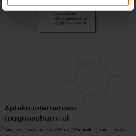
Apteka Internetowa
magnuspharm.pl
Nasz firma istnieje na rynku od 2006 roku. Właściciele apteki posiadają bogate,