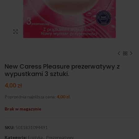
Kliknij, aby powiększyć
New Caress Pleasure prezerwatywy z
wypustkami 3 sztuki.
4,00
zł
Poprzednia najniższa cena:
4,00
zł
.
Brak w magazynie
SKU:
5011831094491
Kategorie:
Erotyka
,
Prezerwatywy