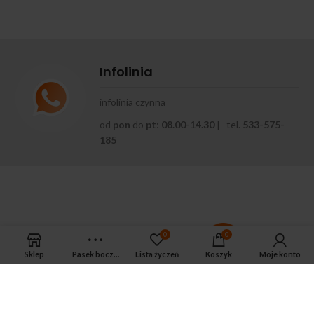
Infolinia
infolinia czynna
od
pon
do
pt
:
08.00-14.30
| tel.
533-575-
185
0
0
Sklep
Pasek boczny
Lista życzeń
Koszyk
Moje konto
APTEKA MAGNUS PHARM
Jeśli potrzebujesz fachowej porady zadzwoń do naszego
farmaceuty.