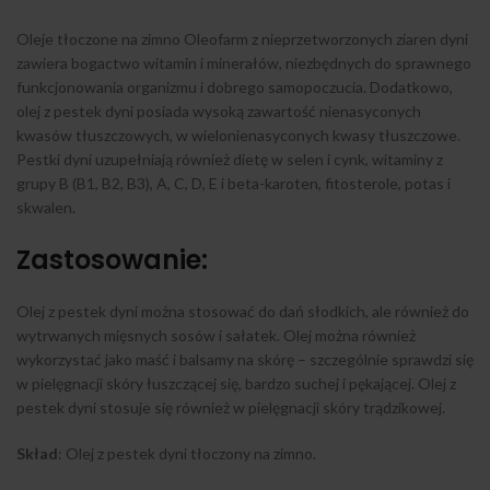
Oleje tłoczone na zimno Oleofarm z nieprzetworzonych ziaren dyni
zawiera bogactwo witamin i minerałów, niezbędnych do sprawnego
funkcjonowania organizmu i dobrego samopoczucia. Dodatkowo,
olej z pestek dyni posiada wysoką zawartość nienasyconych
kwasów tłuszczowych, w wielonienasyconych kwasy tłuszczowe.
Pestki dyni uzupełniają również dietę w selen i cynk, witaminy z
grupy B (B1, B2, B3), A, C, D, E i beta-karoten, fitosterole, potas i
skwalen.
Zastosowanie:
Olej z pestek dyni można stosować do dań słodkich, ale również do
wytrwanych mięsnych sosów i sałatek. Olej można również
wykorzystać jako maść i balsamy na skórę – szczególnie sprawdzi się
w pielęgnacji skóry łuszczącej się, bardzo suchej i pękającej. Olej z
pestek dyni stosuje się również w pielęgnacji skóry trądzikowej.
Skład
: Olej z pestek dyni tłoczony na zimno.