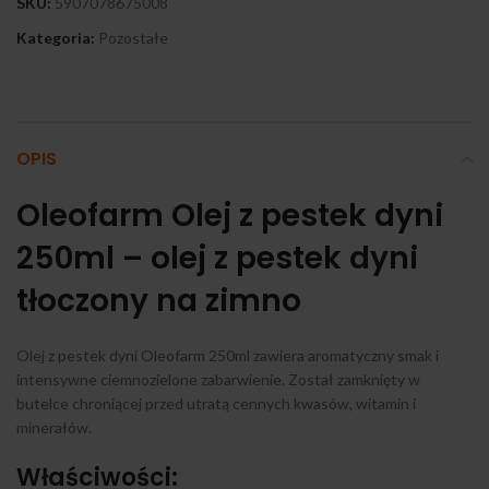
SKU:
5907078675008
Kategoria:
Pozostałe
OPIS
Oleofarm Olej z pestek dyni
250ml – olej z pestek dyni
tłoczony na zimno
Olej z pestek dyni Oleofarm 250ml zawiera aromatyczny smak i
intensywne ciemnozielone zabarwienie. Został zamknięty w
butelce chroniącej przed utratą cennych kwasów, witamin i
minerałów.
Właściwości: