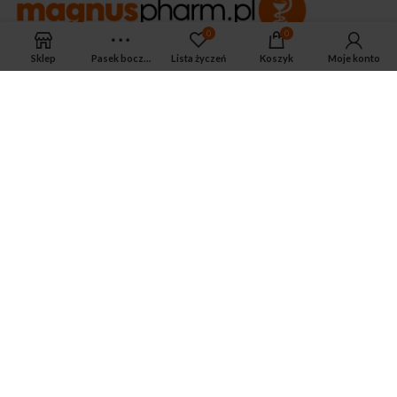
0
0
Sklep
Pasek boczny
Lista życzeń
Koszyk
Moje konto
APTEKA MAGNUS PHARM
Jeśli potrzebujesz fachowej porady zadzwoń do naszego
farmaceuty.
Odpowie na wszystkie Twoje pytania pod numerem telefonu:
ul. Mikołaja Kopernika 38, Łódź, 90-552
Tel.: 533-575-185
biuro@magnuspharm.pl
OSTATNIE POSTY
Jak zrobić zastrzyk domięśniowy?
3 czerwca 2024
Zwyrodnienie stawu kolanowego — jakie są
przyczyny, objawy i jak leczyć