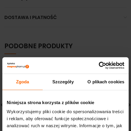
DOSTAWA I PŁATNOŚĆ
PODOBNE PRODUKTY
Zgoda
Szczegóły
O plikach cookies
Niniejsza strona korzysta z plików cookie
Wykorzystujemy pliki cookie do spersonalizowania treści
i reklam, aby oferować funkcje społecznościowe i
FARMVIT herbatka liść
NYDA Plus Płyn przeciw
melisy 50g
wszom i gnidom 100ml
analizować ruch w naszej witrynie. Informacje o tym, jak