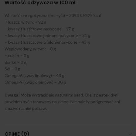
Wartość odżywcza w 100 ml:
Wartość energetyczna (energia) – 3393 kJ/825 kcal
Tłuszcz, w tym: – 92 g
– kwasy tłuszczowe nasycone – 17 g
– kwasy tłuszczowe jednonienasycone – 31 g
– kwasy tłuszczowe wielonienasycone – 43 g
Węglowodany, w tym: – 0 g
– cukier – 0 g
Białko – 0 g
Sól – 0 g
Omega-6 (kwas linolowy) – 43 g
Omega-9 (kwas oleinowy) – 30 g
Uwaga!
Może wytrącić się naturalny osad. Olej z pestek dyni
powinien być stosowany na zimno. Nie należy podgrzewać ani
smażyć na nim potraw.
OPINIE (0)