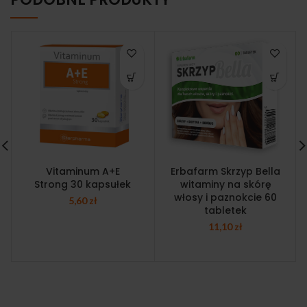
Vitaminum A+E
Erbafarm Skrzyp Bella
Strong 30 kapsułek
witaminy na skórę
włosy i paznokcie 60
5,60
zł
tabletek
11,10
zł