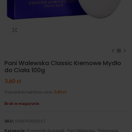
Kliknij, aby powiększyć
Pani Walewska Classic Kremowe Mydło
do Ciała 100g
3,60
zł
Poprzednia najniższa cena:
3,60
zł
.
Brak w magazynie
SKU:
5900793031517
Kategorie:
Kosmetyki do kąpieli
,
Pani Walewska
,
Pielęgnacja