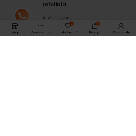
Infolinia
infolinia czynna
0
0
od
pon
do
pt
:
08.00-14.30
| tel.
533-575-
Sklep
Pasek boczny
Lista życzeń
Koszyk
Moje konto
185
APTEKA MAGNUS PHARM
Jeśli potrzebujesz fachowej porady zadzwoń do naszego
farmaceuty.
Odpowie na wszystkie Twoje pytania pod numerem telefonu:
ul. Mikołaja Kopernika 38, Łódź, 90-552
Tel.: 533-575-185