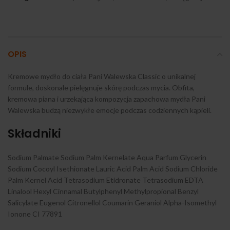
OPIS
Kremowe mydło do ciała Pani Walewska Classic o unikalnej
formule, doskonale pielęgnuje skórę podczas mycia. Obfita,
kremowa piana i urzekająca kompozycja zapachowa mydła Pani
Walewska budzą niezwykłe emocje podczas codziennych kąpieli.
Składniki
Sodium Palmate Sodium Palm Kernelate Aqua Parfum Glycerin
Sodium Cocoyl Isethionate Lauric Acid Palm Acid Sodium Chloride
Palm Kernel Acid Tetrasodium Etidronate Tetrasodium EDTA
Linalool Hexyl Cinnamal Butylphenyl Methylpropional Benzyl
Salicylate Eugenol Citronellol Coumarin Geraniol Alpha-Isomethyl
Ionone CI 77891