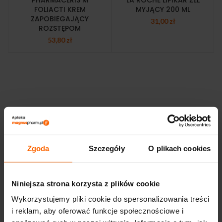
PHARMACERIS M
LA ROCHE LIPIKAR ŻEL
FOLIACTI KREM
MYJĄCY 200 ML
ZAPOBIEGAJĄCY
31,00
zł
ROZSTĘPOM
53,80
zł
Zgoda
Szczegóły
O plikach cookies
Niniejsza strona korzysta z plików cookie
Wykorzystujemy pliki cookie do spersonalizowania treści
i reklam, aby oferować funkcje społecznościowe i