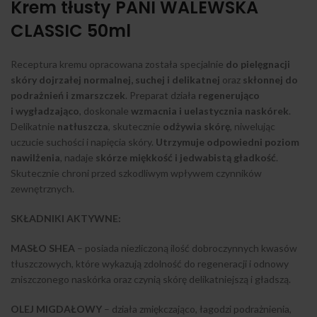
Krem tłusty PANI WALEWSKA
CLASSIC 50ml
Receptura kremu opracowana została specjalnie
do pielęgnacji
skóry dojrzałej normalnej, suchej i delikatnej
oraz
skłonnej do
podrażnień i zmarszczek
. Preparat działa
regenerująco
i wygładzająco
, doskonale
wzmacnia i uelastycznia naskórek
.
Delikatnie
natłuszcza
, skutecznie
odżywia skórę
, niwelując
uczucie suchości i napięcia skóry.
Utrzymuje odpowiedni poziom
nawilżenia
, nadaje
skórze miękkość i jedwabistą gładkość
.
Skutecznie chroni przed szkodliwym wpływem czynników
zewnętrznych.
SKŁADNIKI AKTYWNE:
MASŁO SHEA
– posiada niezliczoną ilość dobroczynnych kwasów
tłuszczowych, które wykazują zdolność do regeneracji i odnowy
zniszczonego naskórka oraz czynią skórę delikatniejszą i gładszą.
OLEJ MIGDAŁOWY
– działa zmiękczająco, łagodzi podrażnienia,