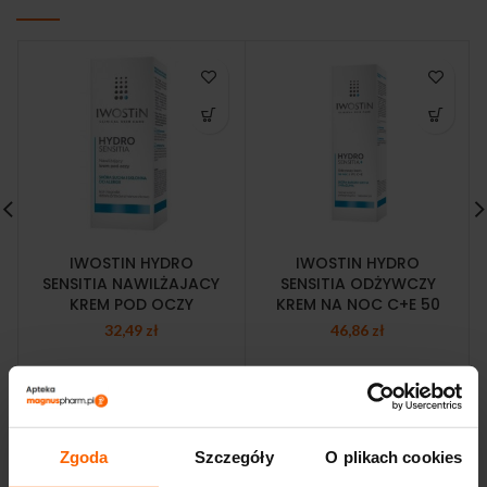
IWOSTIN HYDRO
IWOSTIN HYDRO
SENSITIA NAWILŻAJACY
SENSITIA ODŻYWCZY
KREM POD OCZY
KREM NA NOC C+E 50
32,49
zł
46,86
zł
Zgoda
Szczegóły
O plikach cookies