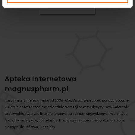
Apteka Internetowa
magnuspharm.pl
Nasz firma istnieje na rynku od 2006 roku. Właściciele apteki posiadają bogate,
20 letnie doświadczenie w dziedzinie farmacji oraz medycyny. Doświadczenie
to pozwoliło stworzyć listę oferowanych przez nas, sprawdzonych w praktyce
leków i kosmetyków, posiadających najwyższą skuteczność w działaniu oraz
cieszące się Państwa uznaniem.