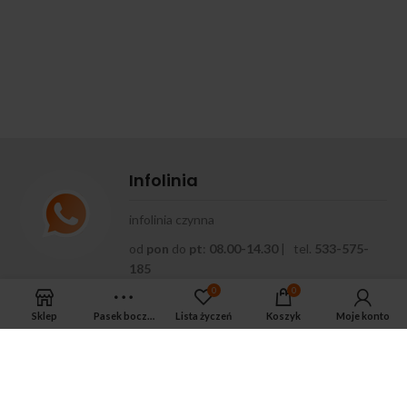
Infolinia
infolinia czynna
od
pon
do
pt
:
08.00-14.30
| tel.
533-575-
185
0
0
Sklep
Pasek boczny
Lista życzeń
Koszyk
Moje konto