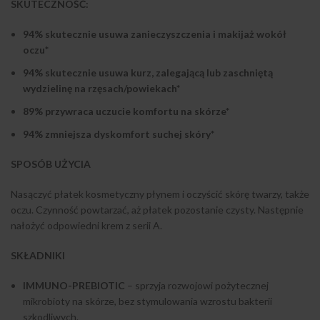
SKUTECZNOŚĆ:
94% skutecznie usuwa zanieczyszczenia i makijaż wokół
oczu*
94% skutecznie usuwa kurz, zalegającą lub zaschniętą
wydzielinę na rzęsach/powiekach*
89% przywraca uczucie komfortu na skórze*
94% zmniejsza dyskomfort suchej skóry*
SPOSÓB UŻYCIA
Nasączyć płatek kosmetyczny płynem i oczyścić skórę twarzy, także
oczu. Czynność powtarzać, aż płatek pozostanie czysty. Następnie
nałożyć odpowiedni krem z serii A.
SKŁADNIKI
IMMUNO-PREBIOTIC
– sprzyja rozwojowi pożytecznej
mikrobioty na skórze, bez stymulowania wzrostu bakterii
szkodliwych.