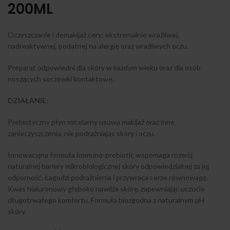
200ML
Oczyszczanie i demakijaż cery: ekstremalnie wrażliwej,
nadreaktywnej, podatnej na alergię oraz wrażliwych oczu.
Preparat odpowiedni dla skóry w każdym wieku oraz dla osób
noszących soczewki kontaktowe.
DZIAŁANIE:
Prebiotyczny płyn micelarny usuwa makijaż oraz inne
zanieczyszczenia, nie podrażniając skóry i oczu.
Innowacyjna formuła Immuno-prebiotic wspomaga rozwój
naturalnej bariery mikrobiologicznej skóry odpowiedzialnej za jej
odporność. Łagodzi podrażnienia i przywraca cerze równowagę.
Kwas hialuronowy głęboko nawilża skórę, zapewniając uczucie
długotrwałego komfortu. Formuła biozgodna z naturalnym pH
skóry.