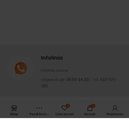
Infolinia
infolinia czynna
od
pon
do
pt
:
08.00-14.30
| tel.
533-575-
185
0
0
Sklep
Pasek boczny
Lista życzeń
Koszyk
Moje konto