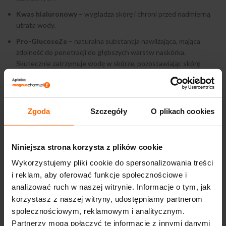
Kwas hialuronowy
– wygładza skórę i chroni przed nadmierną
utrata wody.
Pro-GlucoseZe
– naturalna substancja nawilżająca, mająca
zdolność do penetracji do głębszych warstw naskórka.
Skutecznie zatrzymuje wodę w skórze, pozostawiając skórę
miękką i elastyczną.
Zgoda
Szczegóły
O plikach cookies
INFORMACJE DODATKOWE
Niniejsza strona korzysta z plików cookie
OPINIE (0)
Wykorzystujemy pliki cookie do spersonalizowania treści
i reklam, aby oferować funkcje społecznościowe i
DOSTAWA I PŁATNOŚĆ
analizować ruch w naszej witrynie. Informacje o tym, jak
korzystasz z naszej witryny, udostępniamy partnerom
społecznościowym, reklamowym i analitycznym.
Partnerzy mogą połączyć te informacje z innymi danymi