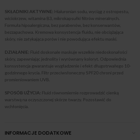
SKŁADNIKI AKTYWNE:
Hialuronian sodu, wyciąg z ostropestu,
wiciokrzew, witamina B3, mikrokapsułki filtrów mineralnych.
Formuła hipoalergiczna, bez parabenów, bez konserwantów,
bezzapachowa. Kremowa konsystencja fluidu, nie obciążająca
skóry, nie zatykająca porów i nie powodująca efektu maski.
DZIAŁANIE:
Fluid doskonale maskuje wszelkie niedoskonałości
skóry, zapewniając jednolity i wyrównany koloryt. Odpowiednia
konsystencja gwarantuje wygładzenie i efekt długotrwałego 10-
godzinnego krycia. Filtr przeciwsłoneczny SPF20 chroni przed
promieniowaniem UVB.
SPOSÓB UŻYCIA:
Fluid równomiernie rozprowadzić cienką
warstwą na oczyszczonej skórze twarzy. Pozostawić do
wchłonięcia.
INFORMACJE DODATKOWE