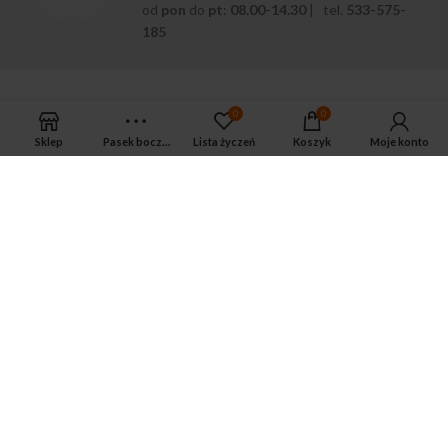
od
pon
do
pt
:
08.00-14.30
| tel.
533-575-
185
0
0
Sklep
Pasek boczny
Lista życzeń
Koszyk
Moje konto
APTEKA MAGNUS PHARM
Jeśli potrzebujesz fachowej porady zadzwoń do naszego
farmaceuty.
Odpowie na wszystkie Twoje pytania pod numerem telefonu:
ul. Mikołaja Kopernika 38, Łódź, 90-552
Tel.: 533-575-185
biuro@magnuspharm.pl
OSTATNIE POSTY