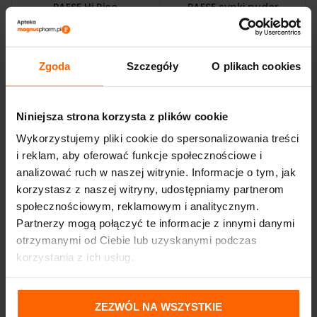
PAESE Hi Rice
PAESE sypki puder
koloryzujący puder
bambusowy
ryżowy Light Beige 10g
długotrwały mat 5g
25,63
zł
26,88
zł
Zgoda
Szczegóły
O plikach cookies
Niniejsza strona korzysta z plików cookie
Wykorzystujemy pliki cookie do spersonalizowania treści
i reklam, aby oferować funkcje społecznościowe i
analizować ruch w naszej witrynie. Informacje o tym, jak
korzystasz z naszej witryny, udostępniamy partnerom
społecznościowym, reklamowym i analitycznym.
Partnerzy mogą połączyć te informacje z innymi danymi
otrzymanymi od Ciebie lub uzyskanymi podczas
korzystania z ich usług.
ZEZWÓL NA WSZYSTKIE