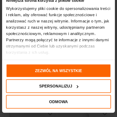
Niniejsza strona korzysta z plików cookie
Barbadensis Leaf Juice, Piroctone Olamine, Allantoin, Ciclopirox
Wykorzystujemy pliki cookie do spersonalizowania treści
Olamine, Epilobium Angustifolium Flower/Leaf/Stem Extract,
i reklam, aby oferować funkcje społecznościowe i
Polyacrylate Crosspolymer-6, Guar Hydroxypropyltrimonium
analizować ruch w naszej witrynie. Informacje o tym, jak
Chloride, Citric Acid, T-Butyl Alcohol, Sodium Benzoate, Potassium
korzystasz z naszej witryny, udostępniamy partnerom
Sorbate, Parfum (Fragrance).
społecznościowym, reklamowym i analitycznym.
Partnerzy mogą połączyć te informacje z innymi danymi
otrzymanymi od Ciebie lub uzyskanymi podczas
OPINIE (0)
korzystania z ich usług.
DOSTAWA I PŁATNOŚĆ
ZEZWÓL NA WSZYSTKIE
SPERSONALIZUJ
PODOBNE PRODUKTY
ODMOWA