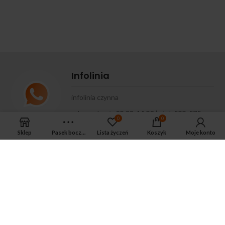
Infolinia
infolinia czynna
od
pon
do
pt
:
08.00-14.30
| tel.
533-575-
0
0
185
Sklep
Pasek boczny
Lista życzeń
Koszyk
Moje konto