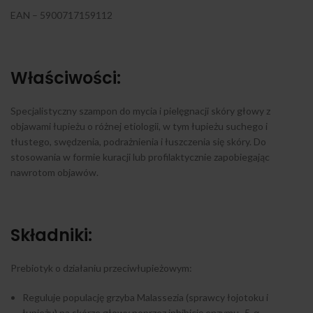
EAN – 5900717159112
Właściwości:
Specjalistyczny szampon do mycia i pielęgnacji skóry głowy z
objawami łupieżu o różnej etiologii, w tym łupieżu suchego i
tłustego, swędzenia, podrażnienia i łuszczenia się skóry. Do
stosowania w formie kuracji lub profilaktycznie zapobiegając
nawrotom objawów.
Składniki:
Prebiotyk o działaniu przeciwłupieżowym:
Reguluje populację grzyba Malassezia (sprawcy łojotoku i
łupieżu) na skórze głowy poprzez inhibicję enzymu- 5-α-