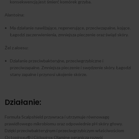
konsekwencją jest śmierć komórek grzyba.
Alantoina:
Ma działanie nawilżające, regenerujące, przeciwzapalne, kojące.
Łagodzi zaczerwienienia, zmniejsza pieczenie oraz świąd skóry.
Żel z aloesu:
Działanie przeciwbakteryjne, przeciwgrzybiczne i
przeciwzapalne. Zmniejsza pieczenie i swędzenie skóry. Łagodzi
stany zapalne i przynosi ukojenie skórze.
Działanie:
Formuła Scalpshield przywraca i utrzymuje równowagę
prawidłowego mikrobiomu oraz odpowiednie pH skóry głowy.
Dzięki przeciwbakteryjnym i przeciwgrzybiczym właściwościom
Octopiroxu® i Ciclopirox Olamine ogranicza rozwój