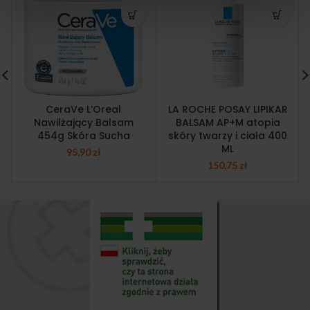
CeraVe L’Oreal
LA ROCHE POSAY LIPIKAR
Nawilżający Balsam
BALSAM AP+M atopia
454g Skóra Sucha
skóry twarzy i ciała 400
ML
95,90
zł
150,75
zł