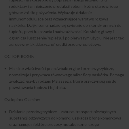
reduktazy i zmniejszenie produkcji sebum, które stanowi jego
główne źródło pożywienia. Wykazuje działanie
immunomodulujące oraz wzmacniające warstwę rogową
naskórka. Dzięki temu nadaje się świetnie do skór skłonnych do
łupieżu, przetłuszczania i nadwrażliwości. Koi skórę głowy i
ogranicza łuszczenie/łupież już po pierwszym użyciu. Nie jest tak
agresywny jak „klasyczne” środki przeciwłupieżowe.
OCTOPIROX®:
Ma silne właściwości przeciwbakteryjne i przeciwgrzybicze,
normalizuje i przywraca równowagę mikroflory naskórka. Pomaga
zwalczać grzyby rodzaju Malassezia, które przyczyniają się do
powstawania łupieżu i łojotoku.
Cyclopirox Olamine:
Działanie przeciwgrzybicze – zaburza transport niezbędnych
substancji odżywczych do komórki, uszkadza błonę komórkową
oraz hamuje niektóre procesy metaboliczne, czego