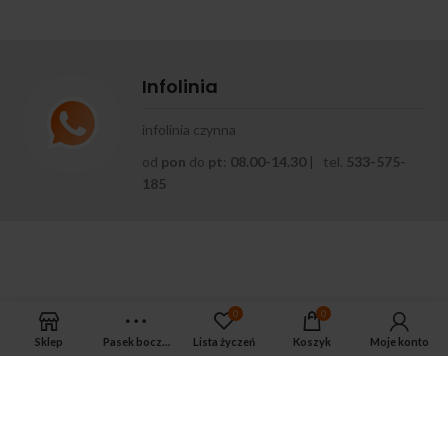
Infolinia
infolinia czynna
od
pon
do
pt
:
08.00-14.30
| tel.
533-575-
185
0
0
Sklep
Pasek boczny
Lista życzeń
Koszyk
Moje konto
APTEKA MAGNUS PHARM
Jeśli potrzebujesz fachowej porady zadzwoń do naszego
farmaceuty.
Odpowie na wszystkie Twoje pytania pod numerem telefonu: