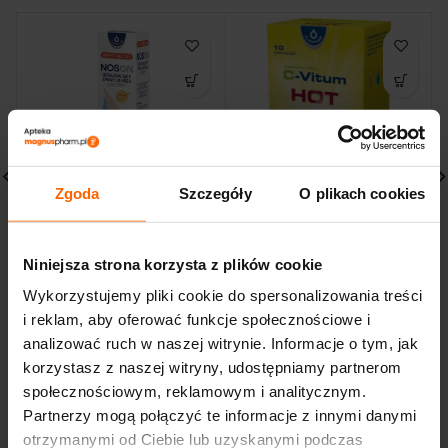
Zgoda
Szczegóły
O plikach cookies
Nosonek hipertoniczny
OLEOFARM C-Vitum HOT
spray udrażniający do
saszetki na odporność
nosa 120ml
10 saszetek
Niniejsza strona korzysta z plików cookie
23,13
zł
12,13
zł
Wykorzystujemy pliki cookie do spersonalizowania treści
i reklam, aby oferować funkcje społecznościowe i
analizować ruch w naszej witrynie. Informacje o tym, jak
korzystasz z naszej witryny, udostępniamy partnerom
społecznościowym, reklamowym i analitycznym.
Partnerzy mogą połączyć te informacje z innymi danymi
otrzymanymi od Ciebie lub uzyskanymi podczas