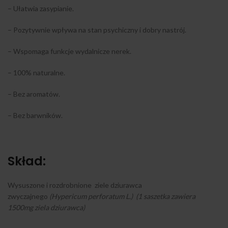
– Ułatwia zasypianie.
– Pozytywnie wpływa na stan psychiczny i dobry nastrój.
– Wspomaga funkcje wydalnicze nerek.
– 100% naturalne.
– Bez aromatów.
– Bez barwników.
Skład:
Wysuszone i rozdrobnione ziele dziurawca
zwyczajnego
(Hypericum perforatum L.) (1 saszetka zawiera
1500mg ziela dziurawca)