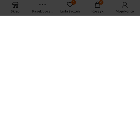
0
0
Sklep
Pasek boczny
Lista życzeń
Koszyk
Moje konto
APTEKA MAGNUS PHARM
Jeśli potrzebujesz fachowej porady zadzwoń do naszego
farmaceuty.
Odpowie na wszystkie Twoje pytania pod numerem telefonu:
ul. Mikołaja Kopernika 38, Łódź, 90-552
Tel.: 533-575-185
biuro@magnuspharm.pl
OSTATNIE POSTY
Jak zrobić zastrzyk domięśniowy?
3 czerwca 2024
Zwyrodnienie stawu kolanowego — jakie są
przyczyny, objawy i jak leczyć
3 czerwca 2024