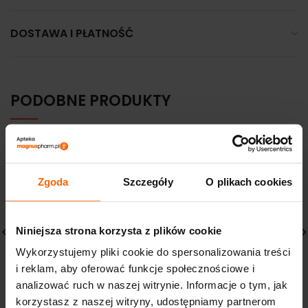
DOSTAWA I PŁATNOŚĆ
PODOBNE PRODUKTY
Zgoda
Szczegóły
O plikach cookies
Niniejsza strona korzysta z plików cookie
Wykorzystujemy pliki cookie do spersonalizowania treści
i reklam, aby oferować funkcje społecznościowe i
PHARMACERIS P
SVR TOPIALYSE Gel
analizować ruch w naszej witrynie. Informacje o tym, jak
ICHTILIX-FORTE PŁYN DO
Lavant 400 ml żel do
GŁOWY I CIAŁA
mycia
korzystasz z naszej witryny, udostępniamy partnerom