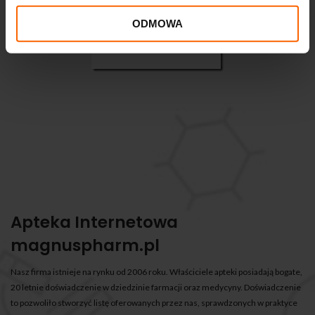
ODMOWA
Apteka Internetowa
magnuspharm.pl
Nasz firma istnieje na rynku od 2006 roku. Właściciele apteki posiadają bogate,
20 letnie doświadczenie w dziedzinie farmacji oraz medycyny. Doświadczenie
to pozwoliło stworzyć listę oferowanych przez nas, sprawdzonych w praktyce