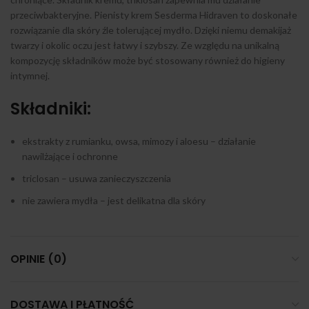
przeciwbakteryjne. Pienisty krem Sesderma Hidraven to doskonałe
rozwiązanie dla skóry źle tolerującej mydło. Dzięki niemu demakijaż
twarzy i okolic oczu jest łatwy i szybszy. Ze względu na unikalną
kompozycję składników może być stosowany również do higieny
intymnej.
Składniki:
ekstrakty z rumianku, owsa, mimozy i aloesu – działanie
nawilżające i ochronne
triclosan – usuwa zanieczyszczenia
nie zawiera mydła – jest delikatna dla skóry
OPINIE (0)
DOSTAWA I PŁATNOŚĆ