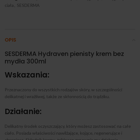
ciała
,
SESDERMA
OPIS
SESDERMA Hydraven pienisty krem bez
mydła 300ml
Wskazania:
Przeznaczony do wszystkich rodzajów skóry, w szczególności
delikatnej i wrażliwej, także ze skłonnością do trądziku.
Działanie:
Delikatny środek oczyszczający, który możesz zastosować na całe
ciało. Posiada właściwości nawilżające, kojące, regenerujące i
chroniące. Składnik kremu, triklosan zapewnia mu działanie