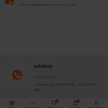
Zwrot zakupionego towaru do 14 dni
Infolinia
infolinia czynna
od
pon
do
pt
:
08.00-14.30
| tel.
533-575-
185
0
0
Sklep
Pasek boczny
Lista życzeń
Koszyk
Moje konto