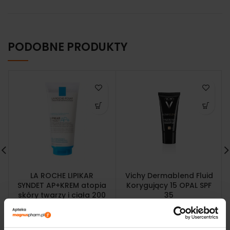
PODOBNE PRODUKTY
LA ROCHE LIPIKAR
Vichy Dermablend Fluid
SYNDET AP+KREM atopia
Korygujący 15 OPAL SPF
skóry twarzy i ciała 200
35
ML
148,13
zł
81,50
zł