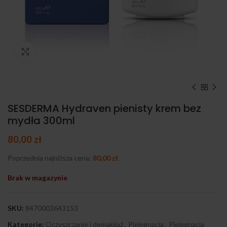
Kliknij, aby powiększyć
SESDERMA Hydraven pienisty krem bez
mydła 300ml
80,00
zł
Poprzednia najniższa cena:
80,00
zł
.
Brak w magazynie
SKU:
8470003643153
Kategorie:
Oczyszczanie i demakijaż
,
Pielęgnacja
,
Pielęgnacja