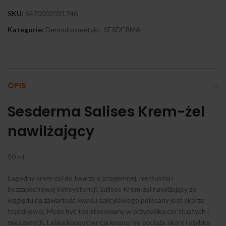
SKU:
8470002031746
Kategorie:
Dermokosmetyki
,
SESDERMA
OPIS
Sesderma Salises Krem-żel
nawilżający
50 ml
Łagodny krem-żel do twarzy o przyjemnej, nietłustej i
bezzapachowej konsystencji. Salises Krem-żel nawilżający ze
względu na zawartość kwasu salicylowego polecany jest skórze
trądzikowej. Może być też stosowany w przypadku cer tłustych i
mieszanych. Lekka konsystencja kremu nie obciąża skóry i szybko