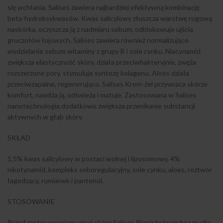
się wchłania. Salises zawiera najbardziej efektywną kombinację
beta-hydroksykwasów. Kwas salicylowy złuszcza warstwę rogową
naskórka, oczyszcza ją z nadmiaru sebum, odblokowuje ujścia
gruczołów łojowych. Salises zawiera również normalizujące
wydzielanie sebum witaminy z grupy B i sole cynku. Niacynamid
zwiększa elastyczność skóry, działa przeciwbakteryjnie, zwęża
rozszerzone pory, stymuluje syntezę kolagenu. Aloes działa
przeciwzapalne, regenerująco. Salises Krem-żel przywraca skórze
komfort, nawilża ją, odświeża i matuje. Zastosowana w Salises
nanotechnologia dodatkowo zwiększa przenikanie substancji
aktywnych w głąb skóry.
SKŁAD
1,5% kwas salicylowy w postaci wolnej i liposomowy, 4%
nikotynamid, kompleks seboregulacyjny, sole cynku, aloes, roztwór
łagodzący, rumianek i pantenol.
STOSOWANIE
Przed zastosowaniem umyć skórę Salises Pienisty krem bez mydła.