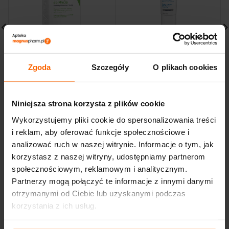
CeraVe L’Oreal
CERAVE L’Oreal
Nawilżająca Emulsja do
Odbudowujący Krem
Mycia 236ml
pod Oczy 14ml
Zgoda
Szczegóły
O plikach cookies
59,30
zł
68,90
zł
Niniejsza strona korzysta z plików cookie
Wykorzystujemy pliki cookie do spersonalizowania treści
i reklam, aby oferować funkcje społecznościowe i
analizować ruch w naszej witrynie. Informacje o tym, jak
korzystasz z naszej witryny, udostępniamy partnerom
społecznościowym, reklamowym i analitycznym.
Partnerzy mogą połączyć te informacje z innymi danymi
otrzymanymi od Ciebie lub uzyskanymi podczas
korzystania z ich usług.