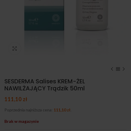
Kliknij, aby powiększyć
SESDERMA Salises KREM-ŻEL
NAWILŻAJĄCY Trądzik 50ml
111,10
zł
Poprzednia najniższa cena:
111,10
zł
.
Brak w magazynie