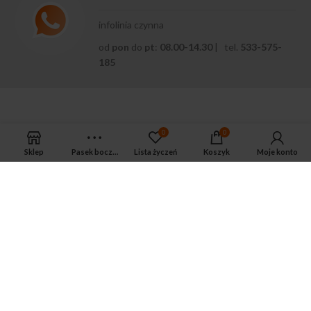
infolinia czynna
od
pon
do
pt
:
08.00-14.30
| tel.
533-575-
185
0
0
Sklep
Pasek boczny
Lista życzeń
Koszyk
Moje konto
APTEKA MAGNUS PHARM
Jeśli potrzebujesz fachowej porady zadzwoń do naszego
farmaceuty.
Odpowie na wszystkie Twoje pytania pod numerem telefonu:
ul. Mikołaja Kopernika 38, Łódź, 90-552
Tel.: 533-575-185