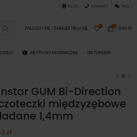
BLOG
KONTAKT
FAQ
0
0
ZALOGUJ SIĘ / ZAREJESTRUJ SIĘ
0,00
ZŁ
DZIECI
ARTYKUŁY HIGIENICZNE
ORTOPEDIA
nstar GUM Bi-Direction
czoteczki międzyzębowe
ładane 1,4mm
63
zł