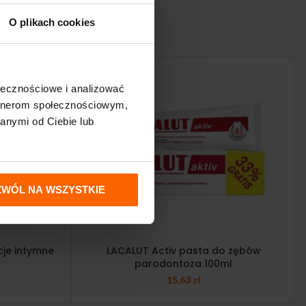
O plikach cookies
ołecznościowe i analizować
artnerom społecznościowym,
anymi od Ciebie lub
ZWÓL NA WSZYSTKIE
cje intymne
LACALUT Activ pasta do zębów
parodontoza 100ml
15,63
zł