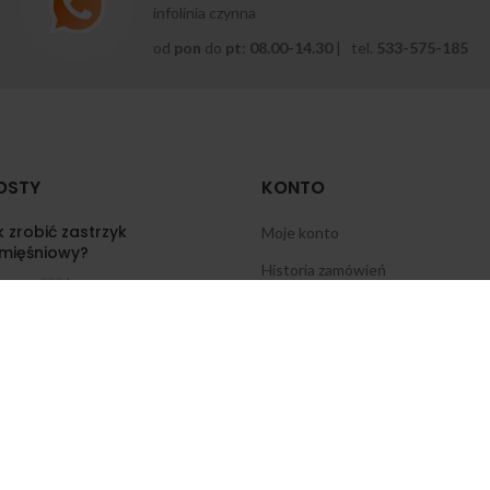
infolinia czynna
od
pon
do
pt
:
08.00-14.30
| tel.
533-575-185
OSTY
KONTO
 zrobić zastrzyk
Moje konto
mięśniowy?
Historia zamówień
zerwca 2024
Zapomniane hasło
yrodnienie stawu
Zmiana hasła
lanowego — jakie są
yczyny, objawy i jak leczyć
Zaloguj
zerwca 2024