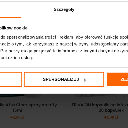
Szczegóły
 plików cookie
do spersonalizowania treści i reklam, aby oferować funkcje sp
ormacje o tym, jak korzystasz z naszej witryny, udostępniamy p
Partnerzy mogą połączyć te informacje z innymi danymi otrzym
nia z ich usług.
SPERSONALIZUJ
ZE
M Afta Clear spray na afty
TRIVAGIN kapsułki na infek
15ml
20 kapsułek
42,69
zł
41,38
zł