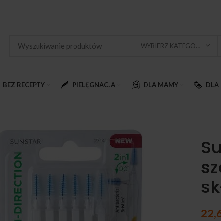
WYBIERZ KATEGORIĘ
BEZ RECEPTY
PIELĘGNACJA
DLA MAMY
DLA 
Su
sz
sk
22,