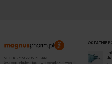
OSTATNIE P
Jak
do
APTEKA MAGNUS PHARM
Jeśli potrzebujesz fachowej porady zadzwoń do
3 c
naszego farmaceuty.
Odpowie na wszystkie Twoje pytania pod
Zw
numerem telefonu:
ko
prz
ul. Mikołaja Kopernika 38, Łódź, 90-552
3 c
Tel.: 533-575-185
biuro@magnuspharm.pl