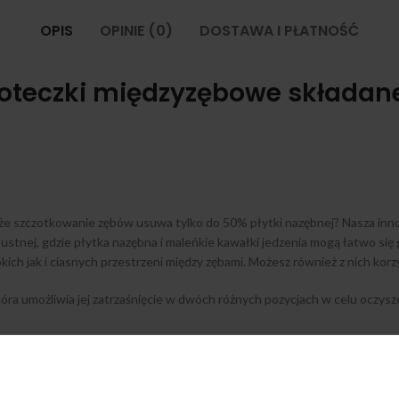
OPIS
OPINIE (0)
DOSTAWA I PŁATNOŚĆ
czoteczki międzyzębowe składa
sz, że szczotkowanie zębów usuwa tylko do 50% płytki nazębnej? Nasza i
 ustnej, gdzie płytka nazębna i maleńkie kawałki jedzenia mogą łatwo się
 jak i ciasnych przestrzeni między zębami. Możesz również z nich korzyst
a umożliwia jej zatrzaśnięcie w dwóch różnych pozycjach w celu oczyszcz