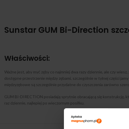
Sunstar GUM Bi-Direction sz
Właściwości:
Ważne jest, aby myć zęby co najmniej dwa razy dziennie, ale czy wie
dostępne przestrzenie między zębami, szczególnie w tylnej części jamy
międzyzębowe są szczególnie przydatne do czyszczenia zarówno szerokich
GUM BI-DIRECTION posiadają sprytnie obracającą się konstrukcję, któr
raz dziennie, najlepiej po wieczornym posiłku.