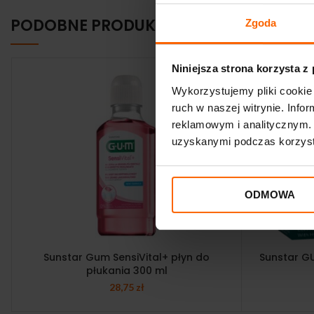
PODOBNE PRODUKTY
Zgoda
Niniejsza strona korzysta z
Wykorzystujemy pliki cookie 
ruch w naszej witrynie. Inf
reklamowym i analitycznym. 
uzyskanymi podczas korzysta
ODMOWA
Sunstar Gum SensiVital+ płyn do
Sunstar GU
płukania 300 ml
28,75
zł