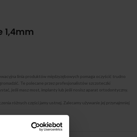
ne 1,4mm
nnowacyjna linia produktów międzyzębowych pomaga oczyścić trudno
 gromadzić. Te polecane przez profesjonalistów szczoteczki
ać, jeśli masz most, implanty lub jeśli nosisz aparat ortodontyczny.
enia różnych części jamy ustnej. Zalecamy używanie jej przynajmniej