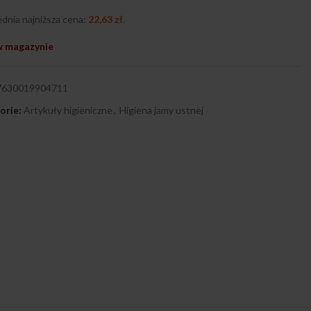
dnia najniższa cena:
22,63
zł
.
w magazynie
7630019904711
orie:
Artykuły higieniczne
,
Higiena jamy ustnej