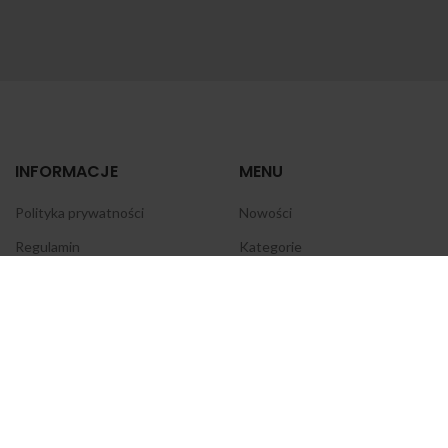
INFORMACJE
MENU
Polityka prywatności
Nowości
Regulamin
Kategorie
Cennik wysyłki
Blog
Koncesja
Dla dostawców
Zwroty i reklamacje
Kontakt
GIF