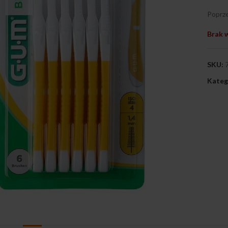
Poprze
Brak 
SKU:
Kateg
ij, aby powiększyć