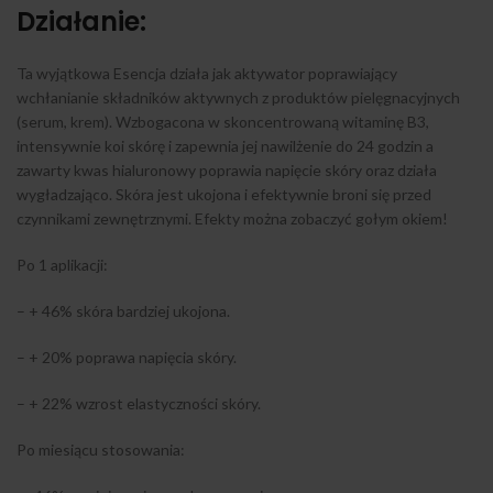
Działanie:
Ta wyjątkowa Esencja działa jak aktywator poprawiający
wchłanianie składników aktywnych z produktów pielęgnacyjnych
(serum, krem). Wzbogacona w skoncentrowaną witaminę B3,
intensywnie koi skórę i zapewnia jej nawilżenie do 24 godzin a
zawarty kwas hialuronowy poprawia napięcie skóry oraz działa
wygładzająco. Skóra jest ukojona i efektywnie broni się przed
czynnikami zewnętrznymi. Efekty można zobaczyć gołym okiem!
Po 1 aplikacji:
– + 46% skóra bardziej ukojona.
– + 20% poprawa napięcia skóry.
– + 22% wzrost elastyczności skóry.
Po miesiącu stosowania: