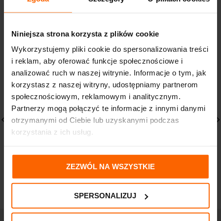
PODOBNE PRODUKTY
Niniejsza strona korzysta z plików cookie
Wykorzystujemy pliki cookie do spersonalizowania treści
i reklam, aby oferować funkcje społecznościowe i
analizować ruch w naszej witrynie. Informacje o tym, jak
korzystasz z naszej witryny, udostępniamy partnerom
społecznościowym, reklamowym i analitycznym.
Partnerzy mogą połączyć te informacje z innymi danymi
otrzymanymi od Ciebie lub uzyskanymi podczas
korzystania z ich usług.
IWOSTIN HYDRO
LA ROCHE LIPIKAR ŻEL
SENSITIA NAWILŻAJACY
MYJĄCY 200 ML
KREM POD OCZY
31,00
zł
ZEZWÓL NA WSZYSTKIE
32,49
zł
SPERSONALIZUJ