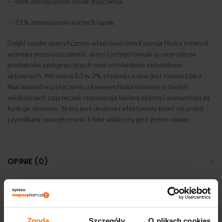
– -46% zmniejszenie oznak zmęczenia.
– -21% zmniejszenie kurzych łapek.
Dzięki swoim specyficznym właściwościom Esencja Hydra Intensif
wzmaga przepuszczalność skóry i przygotowuje ją na przyjęcie
produktów pielęgnacyjnych oraz wchłanianie składników
aktywnych. Witamina B3 w 2% stężeniu znana jest również jako
Niacynamid w połączeniu z kwasem hialuronowym o dwóch
wielkościach cząsteczek regenerują barierę skórną i wzmacniają jej
funkcje obronne. Skóra jest ukojona i efektywnie broni się przed
czynnikami zewnętrznymi. Efekt widoczny jest gołym okiem.
OPINIE (0)
DOSTAWA I PŁATNOŚĆ
Zgoda
Szczegóły
O plikach cookies