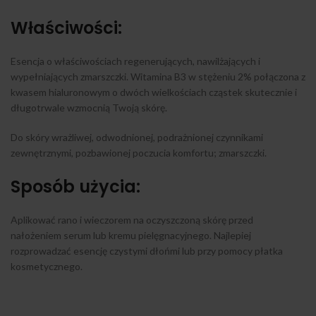
Właściwości:
Esencja o właściwościach regenerujących, nawilżających i
wypełniających zmarszczki. Witamina B3 w stężeniu 2% połączona z
kwasem hialuronowym o dwóch wielkościach cząstek skutecznie i
długotrwale wzmocnią Twoją skórę.
Do skóry wrażliwej, odwodnionej, podrażnionej czynnikami
zewnętrznymi, pozbawionej poczucia komfortu; zmarszczki.
Sposób użycia:
Aplikować rano i wieczorem na oczyszczoną skórę przed
nałożeniem serum lub kremu pielęgnacyjnego. Najlepiej
rozprowadzać esencję czystymi dłońmi lub przy pomocy płatka
kosmetycznego.