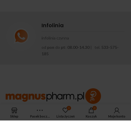
Infolinia
infolinia czynna
od
pon
do
pt
:
08.00-14.30
| tel.
533-575-
185
0
0
APTEKA MAGNUS PHARM
Sklep
Pasek boczny
Lista życzeń
Koszyk
Moje konto
Jeśli potrzebujesz fachowej porady zadzwoń do naszego
farmaceuty.
Odpowie na wszystkie Twoje pytania pod numerem telefonu: