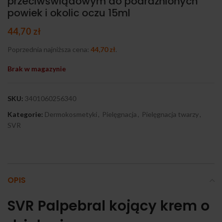
przeciwświądowym do podrażnionych
powiek i okolic oczu 15ml
44,70
zł
Poprzednia najniższa cena:
44,70
zł
.
Brak w magazynie
SKU:
3401060256340
Kategorie:
Dermokosmetyki
,
Pielęgnacja
,
Pielęgnacja twarzy
,
SVR
OPIS
SVR Palpebral kojący krem o