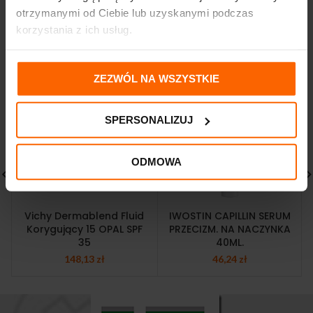
otrzymanymi od Ciebie lub uzyskanymi podczas
korzystania z ich usług.
PODOBNE PRODUKTY
ZEZWÓL NA WSZYSTKIE
SPERSONALIZUJ
ODMOWA
Vichy Dermablend Fluid
IWOSTIN CAPILLIN SERUM
Korygujący 15 OPAL SPF
PRZECIZM. NA NACZYNKA
35
40ML.
148,13
zł
46,24
zł