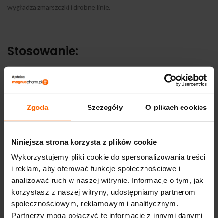
wygładza zmarszczki i drobne linie.
Stosowanie:
Nakładać rano i/lub wieczorem na oczyszczoną, suchą skórę powiek
i okolic oczu.
Zgoda
Szczegóły
O plikach cookies
Niniejsza strona korzysta z plików cookie
Wykorzystujemy pliki cookie do spersonalizowania treści
OPINIE (0)
i reklam, aby oferować funkcje społecznościowe i
analizować ruch w naszej witrynie. Informacje o tym, jak
korzystasz z naszej witryny, udostępniamy partnerom
DOSTAWA I PŁATNOŚĆ
społecznościowym, reklamowym i analitycznym.
Partnerzy mogą połączyć te informacje z innymi danymi