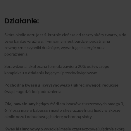
Działanie:
Skóra okolic oczu jest 4-krotnie cieńsza od reszty skóry twarzy, a do
tego bardzo wrażliwa. Tym samym jest bardziej podatna na
zewnętrzne czynniki drażniące, wywołujące alergie oraz
podrażnienia.
Sprawdzona, skuteczna formuła zawiera 20% odżywczego
kompleksu o działaniu kojącym i przeciwświądowym:
Pochodna kwasu glicyryzynowego (lukrecjowego)
: redukuje
świąd, łagodzi i koi podrażnienia
Olej bawełniany
będący źródłem kwasów tłuszczowych omega 3,
6 i 9 oraz masło babassu i masło shea uzupełniają lipidy w skórze
okolic oczu i odbudowują barierę ochronną skóry
Kwas hialuronowy
o wysokiej masie cząsteczkowej ujędrnia skórę,