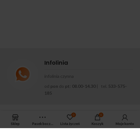
Infolinia
infolinia czynna
od
pon
do
pt
:
08.00-14.30
| tel.
533-575-
185
0
0
Sklep
Pasek boczny
Lista życzeń
Koszyk
Moje konto