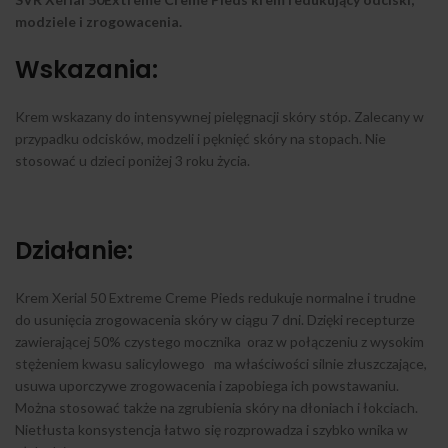
modziele i zrogowacenia.
Wskazania:
Krem wskazany do intensywnej pielęgnacji skóry stóp. Zalecany w
przypadku odcisków, modzeli i pęknięć skóry na stopach. Nie
stosować u dzieci poniżej 3 roku życia.
Działanie:
Krem Xerial 50 Extreme Creme Pieds redukuje normalne i trudne
do usunięcia zrogowacenia skóry w ciągu 7 dni. Dzięki recepturze
zawierającej 50% czystego mocznika oraz w połączeniu z wysokim
stężeniem kwasu salicylowego ma właściwości silnie złuszczające,
usuwa uporczywe zrogowacenia i zapobiega ich powstawaniu.
Można stosować także na zgrubienia skóry na dłoniach i łokciach.
Nietłusta konsystencja łatwo się rozprowadza i szybko wnika w