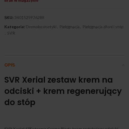
Brak w magazynie
SKU:
3401525976288
Kategorie:
Dermokosmetyki
,
Pielęgnacja
,
Pielęgnacja dłoni i stóp
,
SVR
OPIS
SVR Xerial zestaw krem na
odciski + krem regenerujący
do stóp
SVR Xerial 50Extreme Creme Pieds krem redukujący odciski,