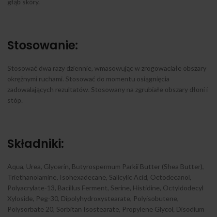
głąb skóry.
Stosowanie:
Stosować dwa razy dziennie, wmasowując w zrogowaciałe obszary
okrężnymi ruchami. Stosować do momentu osiągnięcia
zadowalających rezultatów. Stosowany na zgrubiałe obszary dłoni i
stóp.
Składniki:
Aqua, Urea, Glycerin, Butyrospermum Parkii Butter (Shea Butter),
Triethanolamine, Isohexadecane, Salicylic Acid, Octodecanol,
Polyacrylate-13, Bacillus Ferment, Serine, Histidine, Octyldodecyl
Xyloside, Peg-30, Dipolyhydroxystearate, Polyisobutene,
Polysorbate 20, Sorbitan Isostearate, Propylene Glycol, Disodium