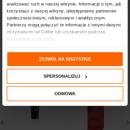
analizować ruch w naszej witrynie. Informacje o tym, jak
korzystasz z naszej witryny, udostępniamy partnerom
OPINIE (0)
społecznościowym, reklamowym i analitycznym.
Partnerzy mogą połączyć te informacje z innymi danymi
otrzymanymi od Ciebie lub uzyskanymi podczas
DOSTAWA I PŁATNOŚĆ
korzystania z ich usług.
ZEZWÓL NA WSZYSTKIE
PODOBNE PRODUKTY
SPERSONALIZUJ
ODMOWA