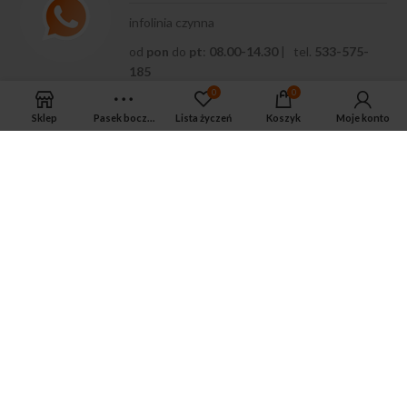
infolinia czynna
od
pon
do
pt
:
08.00-14.30
| tel.
533-575-
185
0
0
Sklep
Pasek boczny
Lista życzeń
Koszyk
Moje konto
APTEKA MAGNUS PHARM
Jeśli potrzebujesz fachowej porady zadzwoń do naszego
farmaceuty.
Odpowie na wszystkie Twoje pytania pod numerem telefonu:
ul. Mikołaja Kopernika 38, Łódź, 90-552
Tel.: 533-575-185
biuro@magnuspharm.pl