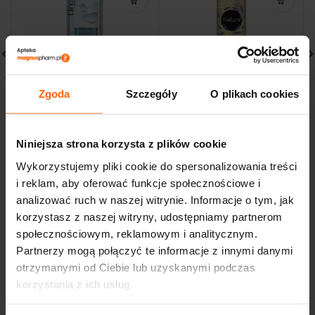
Zgoda
Szczegóły
O plikach cookies
LIRENE WYGŁADZAJĄCA
LIRENE Natura
WODA MICELARNA woda
Lawendowy Vege olejek
morska 400
do demakijażu
13,13
zł
27,49
zł
Niniejsza strona korzysta z plików cookie
Wykorzystujemy pliki cookie do spersonalizowania treści
i reklam, aby oferować funkcje społecznościowe i
analizować ruch w naszej witrynie. Informacje o tym, jak
korzystasz z naszej witryny, udostępniamy partnerom
społecznościowym, reklamowym i analitycznym.
Partnerzy mogą połączyć te informacje z innymi danymi
otrzymanymi od Ciebie lub uzyskanymi podczas
korzystania z ich usług.