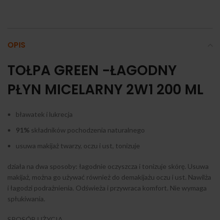
OPIS
TOŁPA GREEN -ŁAGODNY
PŁYN MICELARNY 2W1 200 ML
bławatek i lukrecja
91%
składników pochodzenia naturalnego
usuwa makijaż twarzy, oczu i ust, tonizuje
działa na dwa sposoby: łagodnie oczyszcza i tonizuje skórę. Usuwa
makijaż, można go używać również do demakijażu oczu i ust. Nawilża
i łagodzi podrażnienia. Odświeża i przywraca komfort. Nie wymaga
spłukiwania.
SPOSÓB UŻYCIA