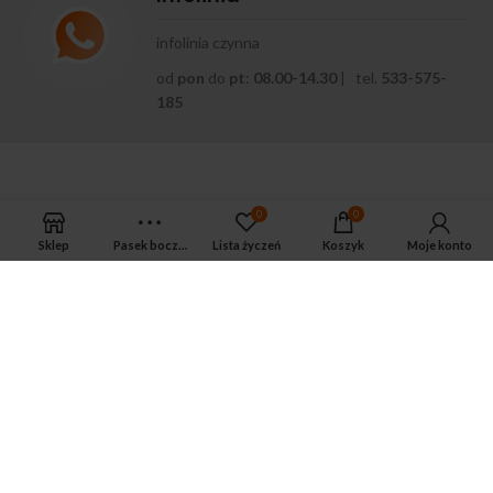
infolinia czynna
od
pon
do
pt
:
08.00-14.30
| tel.
533-575-
185
0
0
Sklep
Pasek boczny
Lista życzeń
Koszyk
Moje konto
APTEKA MAGNUS PHARM
Jeśli potrzebujesz fachowej porady zadzwoń do naszego
farmaceuty.
Odpowie na wszystkie Twoje pytania pod numerem telefonu:
ul. Mikołaja Kopernika 38, Łódź, 90-552
Tel.: 533-575-185