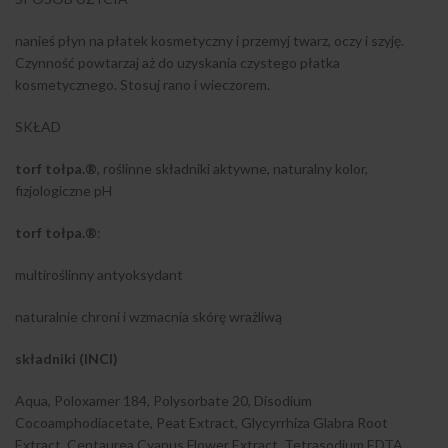
nanieś płyn na płatek kosmetyczny i przemyj twarz, oczy i szyję.
Czynność powtarzaj aż do uzyskania czystego płatka
kosmetycznego. Stosuj rano i wieczorem.
SKŁAD
torf tołpa.®
, roślinne składniki aktywne, naturalny kolor,
fizjologiczne pH
torf tołpa.®
:
multiroślinny antyoksydant
naturalnie chroni i wzmacnia skórę wrażliwą
składniki (INCI)
Aqua, Poloxamer 184, Polysorbate 20, Disodium
Cocoamphodiacetate, Peat Extract, Glycyrrhiza Glabra Root
Extract, Centaurea Cyanus Flower Extract, Tetrasodium EDTA,